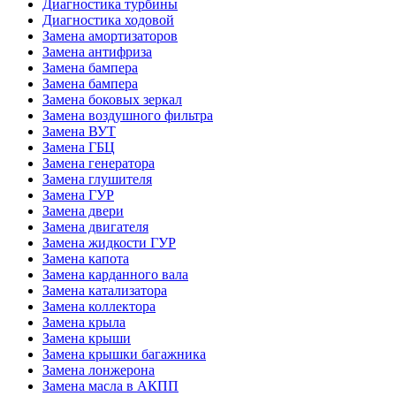
Диагностика турбины
Диагностика ходовой
Замена амортизаторов
Замена антифриза
Замена бампера
Замена бампера
Замена боковых зеркал
Замена воздушного фильтра
Замена ВУТ
Замена ГБЦ
Замена генератора
Замена глушителя
Замена ГУР
Замена двери
Замена двигателя
Замена жидкости ГУР
Замена капота
Замена карданного вала
Замена катализатора
Замена коллектора
Замена крыла
Замена крыши
Замена крышки багажника
Замена лонжерона
Замена масла в АКПП