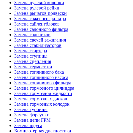
Замена рулевой колонки
Замена рулевой рейки
Замена рычагов подвески
Замена сажевого фильтра
Замена сайлентблоков
Замена салонного фильтра
Замена сальников
Замена свечей зажигания
Замена стабилизаторов
Замена стартера
Замена ступицы
Замена сцепления
Замена термостата
Замена топливного бака
Замена топливного насоса
Замена топливного фильтра
Замена тормозного цилиндра
Замена тормозной жидкости
Замена тормозных дисков
Замена тормозных колодок
Замена турбины
Замена форсунки
Замена цепи ГРМ
Замена шруса
Компьютерная диагностика