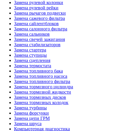
Замена рулевой колонки
Замена рулевой рейки
Замена рычагов подвески
Замена сажевого фильтра
Замена сайлентблоков
Замена салонного фильтра
Замена сальников
Замена свечей зажигания
Замена стабилизаторов
Замена стартера
Замена ступицы
Замена сцепления
Замена термостата
Замена топливного бака
Замена топливного насоса
Замена топливного фильтра
Замена тормозного цилиндра
Замена тормозной жидкости
Замена тормозных дисков
Замена тормозных колодок
Замена турбины
Замена форсунки
Замена цепи ГРМ
Замена шруса
Компьютерная диагностика