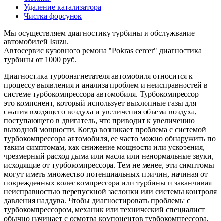
Удаление катализатора
Чистка форсунок
Мы осуществляем диагностику турбины и обслужвание
автомобилей Isuzu.
Автосервис кузовного ремона "Pokras center" диагностика
турбины от 1000 руб.
Диагностика турбонагнетателя автомобиля относится к
процессу выявления и анализа проблем и неисправностей в
системе турбокомпрессора автомобиля. Турбокомпрессор —
это компонент, который использует выхлопные газы для
сжатия входящего воздуха и увеличения объема воздуха,
поступающего в двигатель, что приводит к увеличению
выходной мощности. Когда возникает проблема с системой
турбокомпрессора автомобиля, ее часто можно обнаружить по
таким симптомам, как снижение мощности или ускорения,
чрезмерный расход дыма или масла или ненормальные звуки,
исходящие от турбокомпрессора. Тем не менее, эти симптомы
могут иметь множество потенциальных причин, начиная от
поврежденных колес компрессора или турбины и заканчивая
неисправностью перепускной заслонки или системы контроля
давления наддува. Чтобы диагностировать проблемы с
турбокомпрессором, механик или технический специалист
обычно начинает с осмотра компонентов турбокомпрессора,