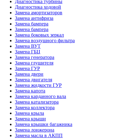
Диагностика турбины
Диагностика ходовой
Замена амортизаторов
Замена антифриза
Замена бампера
Замена бампера
Замена боковых зеркал
Замена воздушного фильтра
Замена ВУТ
Замена ГБЦ
Замена генератора
Замена глушителя
Замена ГУР
Замена двери
Замена двигателя
Замена жидкости ГУР
Замена капота
Замена карданного вала
Замена катализатора
Замена коллектора
Замена крыла
Замена крыши
Замена крышки багажника
Замена лонжерона
Замена масла в АКПП