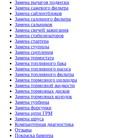
Замена рычагов подвески
Замена сажевого фильтра
Замена сайлентблоков
Замена салонного фильтра
Замена сальников
Замена свечей зажигания
Замена стабилизаторов
Замена стартера
Замена ступицы
Замена сцепления
Замена термостата
Замена топливного бака
Замена топливного насоса
Замена топливного фильтра
Замена тормозного цилиндра
Замена тормозной жидкости
Замена тормозных дисков
Замена тормозных колодок
Замена турбины
Замена форсунки
Замена цепи ГРМ
Замена шруса
Компьютерная диагностика
Отзывы
Покраска бампера