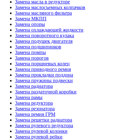
Замена масла в редукторе
Замена маслосъемных колпачков
Замена масляного фильтра
Замена МКПП
Замена опоры
Замена охлаждающей жидкости
Замена поворотного кулака
Замена подушек двигателя
Замена подшипников
Замена помпы
Замена порогов
Замена поршневых колец
Замена приводного ремня
Замена прокладки поддона
Замена пружины подвески
Замена радиатора
Замена раздаточной коробки
Замена рамы
Замена редуктора
Замена резонатора
Замена ремня ГРМ
Замена решетки радиатора
Замена рулевого редуктора
Замена рулевой колонки
Замена рулевой рейки