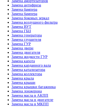
Замена амортизаторов
Замена антифриза
Замена бампера
Замена бампера
Замена боковых зеркал
Замена воздушного фильтра
Замена ВУТ
Замена ГБЦ
Замена генератора
Замена глушителя
Замена ГУР
Замена двери
Замена двигателя
Замена жидкости ГУР
Замена капота
Замена карданного вала
Замена катализатора
Замена коллектора
Замена крыла
Замена крыши
Замена крышки багажника
Замена лонжерона
Замена масла в АКПП
Замена масла в двигателе
Замена масла в МКПП