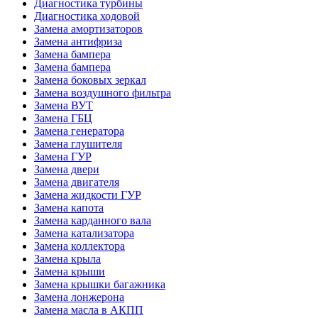
Диагностика турбины
Диагностика ходовой
Замена амортизаторов
Замена антифриза
Замена бампера
Замена бампера
Замена боковых зеркал
Замена воздушного фильтра
Замена ВУТ
Замена ГБЦ
Замена генератора
Замена глушителя
Замена ГУР
Замена двери
Замена двигателя
Замена жидкости ГУР
Замена капота
Замена карданного вала
Замена катализатора
Замена коллектора
Замена крыла
Замена крыши
Замена крышки багажника
Замена лонжерона
Замена масла в АКПП