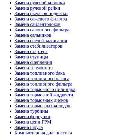
Замена рулевой колонки
Замена рулевой рейки
Замена рычагов подвески
Замена сажевого фильтра
Замена сайлентблоков
Замена салонного фильтра
Замена сальников
Замена свечей зажигания
Замена стабилизаторов
Замена стартера
Замена ступицы
Замена сцепления
Замена термостата
Замена топливного бака
Замена топливного насоса
Замена топливного фильтра
Замена тормозного цилиндра
Замена тормозной жидкости
Замена тормозных дисков
Замена тормозных колодок
Замена турбины
Замена форсунки
Замена цепи ГРМ
Замена шруса
Компьютерная диагностика