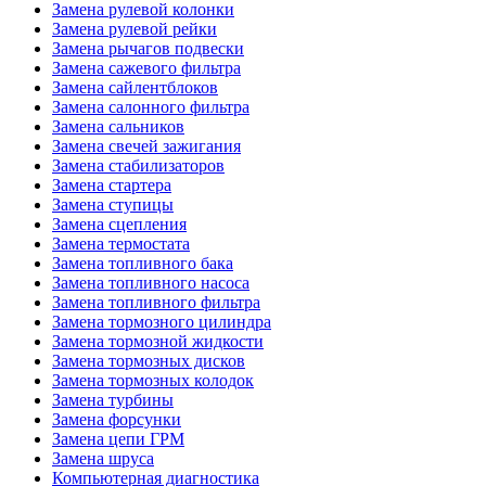
Замена рулевой колонки
Замена рулевой рейки
Замена рычагов подвески
Замена сажевого фильтра
Замена сайлентблоков
Замена салонного фильтра
Замена сальников
Замена свечей зажигания
Замена стабилизаторов
Замена стартера
Замена ступицы
Замена сцепления
Замена термостата
Замена топливного бака
Замена топливного насоса
Замена топливного фильтра
Замена тормозного цилиндра
Замена тормозной жидкости
Замена тормозных дисков
Замена тормозных колодок
Замена турбины
Замена форсунки
Замена цепи ГРМ
Замена шруса
Компьютерная диагностика