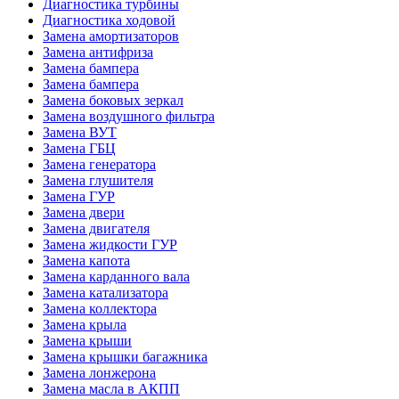
Диагностика турбины
Диагностика ходовой
Замена амортизаторов
Замена антифриза
Замена бампера
Замена бампера
Замена боковых зеркал
Замена воздушного фильтра
Замена ВУТ
Замена ГБЦ
Замена генератора
Замена глушителя
Замена ГУР
Замена двери
Замена двигателя
Замена жидкости ГУР
Замена капота
Замена карданного вала
Замена катализатора
Замена коллектора
Замена крыла
Замена крыши
Замена крышки багажника
Замена лонжерона
Замена масла в АКПП