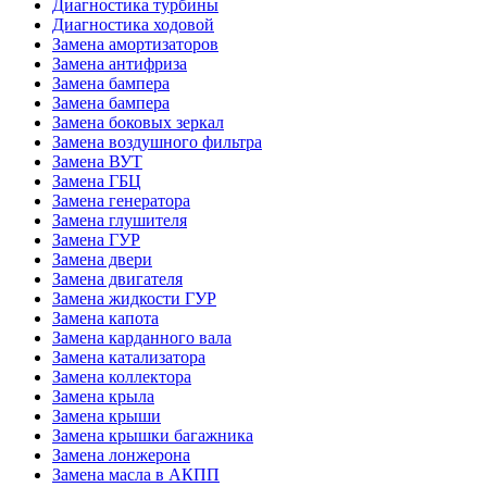
Диагностика турбины
Диагностика ходовой
Замена амортизаторов
Замена антифриза
Замена бампера
Замена бампера
Замена боковых зеркал
Замена воздушного фильтра
Замена ВУТ
Замена ГБЦ
Замена генератора
Замена глушителя
Замена ГУР
Замена двери
Замена двигателя
Замена жидкости ГУР
Замена капота
Замена карданного вала
Замена катализатора
Замена коллектора
Замена крыла
Замена крыши
Замена крышки багажника
Замена лонжерона
Замена масла в АКПП