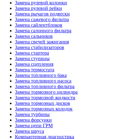
Замена рулевой колонки
Замена рулевой рейки
Замена рычагов подвески
Замена сажевого фильтра
Замена сайлентблоков
Замена салонного фильтра
Замена сальников
Замена свечей зажигания
Замена стабилизаторов
Замена стартера
Замена ступицы
Замена сцепления
Замена термостата
Замена топливного бака
Замена топливного насоса
Замена топливного фильтра
Замена тормозного цилиндра
Замена тормозной жидкости
Замена тормозных дисков
Замена тормозных колодок
Замена турбины
Замена форсунки
Замена цепи ГРМ
Замена шруса
Компьютерная диагностика