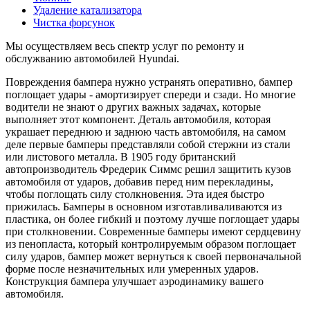
Удаление катализатора
Чистка форсунок
Мы осуществляем весь спектр услуг по ремонту и
обслужванию автомобилей Hyundai.
Повреждения бампера нужно устранять оперативно, бампер
поглощает удары - амортизирует спереди и сзади. Но многие
водители не знают о других важных задачах, которые
выполняет этот компонент. Деталь автомобиля, которая
украшает переднюю и заднюю часть автомобиля, на самом
деле первые бамперы представляли собой стержни из стали
или листового металла. В 1905 году британский
автопроизводитель Фредерик Симмс решил защитить кузов
автомобиля от ударов, добавив перед ним перекладины,
чтобы поглощать силу столкновения. Эта идея быстро
прижилась. Бамперы в основном изготавливаливаются из
пластика, он более гибкий и поэтому лучше поглощает удары
при столкновении. Современные бамперы имеют сердцевину
из пенопласта, который контролируемым образом поглощает
силу ударов, бампер может вернуться к своей первоначальной
форме после незначительных или умеренных ударов.
Конструкция бампера улучшает аэродинамику вашего
автомобиля.