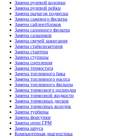
Замена рулевой колонки
Замена рулевой рейки
Замена рычагов подвески
Замена сажевого фильтра
Замена сайлентблоков
Замена салонного фильтра
Замена сальников
Замена свечей зажигания
Замена стабилизаторов
Замена стартера
Замена ступицы
Замена сцепления
Замена термостата
Замена топливного бака
Замена топливного насоса
Замена топливного фильтра
Замена тормозного цилиндра
Замена тормозной жидкости
Замена тормозных дисков
Замена тормозных колодок
Замена турбины
Замена форсунки
Замена цепи ГРМ
Замена шруса
Компьютерная диагностика