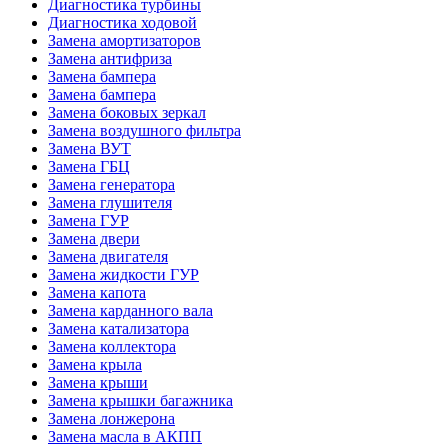
Диагностика турбины
Диагностика ходовой
Замена амортизаторов
Замена антифриза
Замена бампера
Замена бампера
Замена боковых зеркал
Замена воздушного фильтра
Замена ВУТ
Замена ГБЦ
Замена генератора
Замена глушителя
Замена ГУР
Замена двери
Замена двигателя
Замена жидкости ГУР
Замена капота
Замена карданного вала
Замена катализатора
Замена коллектора
Замена крыла
Замена крыши
Замена крышки багажника
Замена лонжерона
Замена масла в АКПП