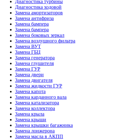
Диагностика турбины
Диагностика ходовой
Замена амортизаторов
Замена антифриза
Замена бампера
Замена бампера
Замена боковых зеркал
Замена воздушного фильтра
Замена ВУТ
Замена ГБЦ
Замена генератора
Замена глушителя
Замена ГУР
Замена двери
Замена двигателя
Замена жидкости ГУР
Замена капота
Замена карданного вала
Замена катализатора
Замена коллектора
Замена крыла
Замена крыши
Замена крышки багажника
Замена лонжерона
Замена масла в АКПП