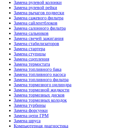
Замена рулевой колонки
Замена рулевой рейки
Замена рычагов подвески
Замена сажевого фильтра
Замена сайлентблоков
Замена салонного фильтра
Замена сальников
Замена свечей зажигания
Замена стабилизаторов
Замена стартера
Замена ступицы
Замена сцепления
Замена термостата
Замена топливного бака
Замена топливного насоса
Замена топливного фильтра
Замена тормозного цилиндра
Замена тормозной жидкости
Замена тормозных дисков
Замена тормозных колодок
Замена турбины
Замена форсунки
Замена цепи ГРМ
Замена шруса
Компьютерная диагностика