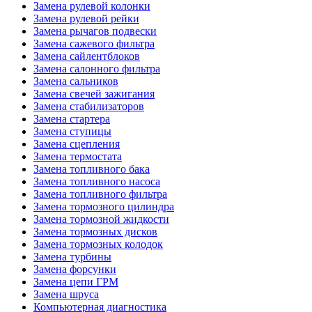
Замена рулевой колонки
Замена рулевой рейки
Замена рычагов подвески
Замена сажевого фильтра
Замена сайлентблоков
Замена салонного фильтра
Замена сальников
Замена свечей зажигания
Замена стабилизаторов
Замена стартера
Замена ступицы
Замена сцепления
Замена термостата
Замена топливного бака
Замена топливного насоса
Замена топливного фильтра
Замена тормозного цилиндра
Замена тормозной жидкости
Замена тормозных дисков
Замена тормозных колодок
Замена турбины
Замена форсунки
Замена цепи ГРМ
Замена шруса
Компьютерная диагностика