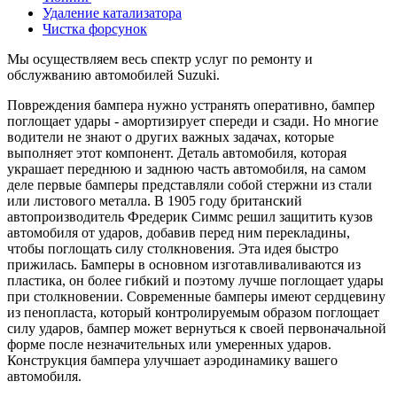
Удаление катализатора
Чистка форсунок
Мы осуществляем весь спектр услуг по ремонту и
обслужванию автомобилей Suzuki.
Повреждения бампера нужно устранять оперативно, бампер
поглощает удары - амортизирует спереди и сзади. Но многие
водители не знают о других важных задачах, которые
выполняет этот компонент. Деталь автомобиля, которая
украшает переднюю и заднюю часть автомобиля, на самом
деле первые бамперы представляли собой стержни из стали
или листового металла. В 1905 году британский
автопроизводитель Фредерик Симмс решил защитить кузов
автомобиля от ударов, добавив перед ним перекладины,
чтобы поглощать силу столкновения. Эта идея быстро
прижилась. Бамперы в основном изготавливаливаются из
пластика, он более гибкий и поэтому лучше поглощает удары
при столкновении. Современные бамперы имеют сердцевину
из пенопласта, который контролируемым образом поглощает
силу ударов, бампер может вернуться к своей первоначальной
форме после незначительных или умеренных ударов.
Конструкция бампера улучшает аэродинамику вашего
автомобиля.