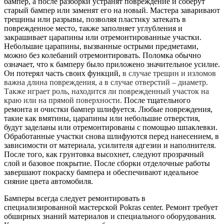
бампер, а после разборки устранят повреждение и соберут
старый бампер или заменят его на новый. Мастера заваривают
трещины или разрывы, позволяя пластику затекать в
поврежденное место, также заполняет углубления и
закрашивает царапины или отремонтированные участки.
Небольшие царапины, вызванные острыми предметами,
можно без колебаний отремонтировать. Поломка обычно
означает, что к бамперу было приложено значительное усилие.
Он потерял часть своих функций,
в случае трещин и изломов
важна длина повреждения, а в случае отверстий – диаметр.
Также играет роль, находится ли поврежденный участок на
краю или на прямой поверхности.
После тщательного
ремонта и очистки бампер шлифуется. Любые повреждения,
такие как вмятины, царапины или небольшие отверстия,
будут заделаны или отремонтированы с помощью шпаклевки.
Обработанные участки снова шлифуются перед нанесением, в
зависимости от материала, усилителя адгезии и наполнителя.
После того, как грунтовка высохнет, следуют прозрачный
слой и базовое покрытие. После сборки отделочные работы
завершают покраску бампера и обеспечивают идеальное
сияние цвета автомобиля.
Бамперы всегда следует ремонтировать в
специализированной мастерской Pokras center. Ремонт требует
обширных знаний материалов и специального оборудования.