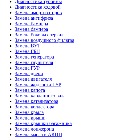
Диагностика турбины
Диагностика ходовой
Замена амортизаторов
Замена антифриза
Замена бампера
Замена бампера
Замена боковых зеркал
Замена воздушного фильтра
Замена ВУТ
Замена ГБЦ
Замена генератора
Замена глушителя
Замена ГУР
Замена двери
Замена двигателя
Замена жидкости ГУР
Замена капота
Замена карданного вала
Замена катализатора
Замена коллектора
Замена крыла
Замена крыши
Замена крышки багажника
Замена лонжерона
Замена масла в АКПП