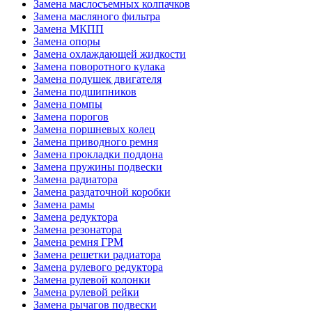
Замена маслосъемных колпачков
Замена масляного фильтра
Замена МКПП
Замена опоры
Замена охлаждающей жидкости
Замена поворотного кулака
Замена подушек двигателя
Замена подшипников
Замена помпы
Замена порогов
Замена поршневых колец
Замена приводного ремня
Замена прокладки поддона
Замена пружины подвески
Замена радиатора
Замена раздаточной коробки
Замена рамы
Замена редуктора
Замена резонатора
Замена ремня ГРМ
Замена решетки радиатора
Замена рулевого редуктора
Замена рулевой колонки
Замена рулевой рейки
Замена рычагов подвески