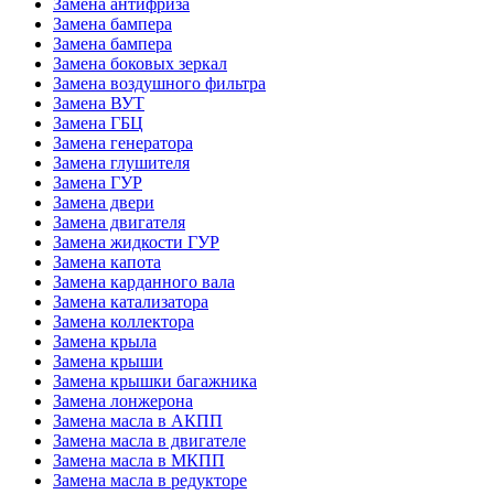
Замена антифриза
Замена бампера
Замена бампера
Замена боковых зеркал
Замена воздушного фильтра
Замена ВУТ
Замена ГБЦ
Замена генератора
Замена глушителя
Замена ГУР
Замена двери
Замена двигателя
Замена жидкости ГУР
Замена капота
Замена карданного вала
Замена катализатора
Замена коллектора
Замена крыла
Замена крыши
Замена крышки багажника
Замена лонжерона
Замена масла в АКПП
Замена масла в двигателе
Замена масла в МКПП
Замена масла в редукторе