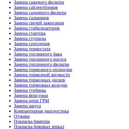
Замена сажевого фильтра
Замена сайлентблоков
Замена салонного фильтра
Замена сальников
Замена свечей зажигания
Замена стабилизаторов
Замена стартера
Замена ступицы
Замена сцепления
Замена термостата
Замена топливного бака
Замена топливного насоса
Замена топливного фильтра
Замена тормозного цилиндра
Замена тормозной жидкости
Замена тормозных дисков
Замена тормозных колодок
Замена турбины
Замена форсунки
Замена цепи ГРМ
Замена шруса
Компьютерная диагностика
Отзывы
Покраска бампера
Покраска боковых зеркал