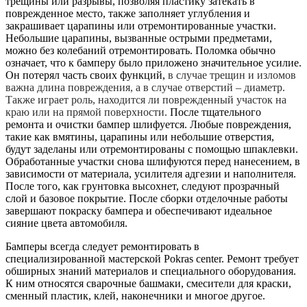
трещины или разрывы, позволяя пластику затекать в
поврежденное место, также заполняет углубления и
закрашивает царапины или отремонтированные участки.
Небольшие царапины, вызванные острыми предметами,
можно без колебаний отремонтировать. Поломка обычно
означает, что к бамперу было приложено значительное усилие.
Он потерял часть своих функций,
в случае трещин и изломов
важна длина повреждения, а в случае отверстий – диаметр.
Также играет роль, находится ли поврежденный участок на
краю или на прямой поверхности.
После тщательного
ремонта и очистки бампер шлифуется. Любые повреждения,
такие как вмятины, царапины или небольшие отверстия,
будут заделаны или отремонтированы с помощью шпаклевки.
Обработанные участки снова шлифуются перед нанесением, в
зависимости от материала, усилителя адгезии и наполнителя.
После того, как грунтовка высохнет, следуют прозрачный
слой и базовое покрытие. После сборки отделочные работы
завершают покраску бампера и обеспечивают идеальное
сияние цвета автомобиля.
Бамперы всегда следует ремонтировать в
специализированной мастерской Pokras center. Ремонт требует
обширных знаний материалов и специального оборудования.
К ним относятся сварочные башмаки, смесители для краски,
сменный пластик, клей, наконечники и многое другое.