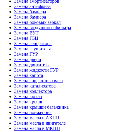
Замена амортизаторов
Замена антифриза
Замена бампера
Замена бампера
Замена боковых зеркал
Замена воздушного фильтра
Замена ВУТ
Замена ГБЦ
Замена генератора
Замена глушителя
Замена ГУР
Замена двери
Замена двигателя
Замена жидкости ГУР
Замена капота
Замена карданного вала
Замена катализатора
Замена коллектора
Замена крыла
Замена крыши
Замена крышки багажника
Замена лонжерона
Замена масла в АКПП
Замена масла в двигателе
Замена масла в МКПП