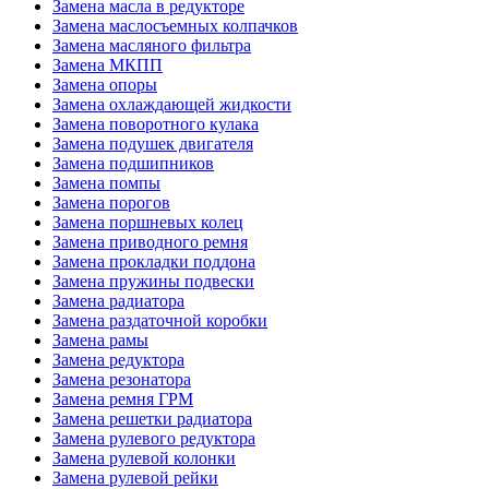
Замена масла в редукторе
Замена маслосъемных колпачков
Замена масляного фильтра
Замена МКПП
Замена опоры
Замена охлаждающей жидкости
Замена поворотного кулака
Замена подушек двигателя
Замена подшипников
Замена помпы
Замена порогов
Замена поршневых колец
Замена приводного ремня
Замена прокладки поддона
Замена пружины подвески
Замена радиатора
Замена раздаточной коробки
Замена рамы
Замена редуктора
Замена резонатора
Замена ремня ГРМ
Замена решетки радиатора
Замена рулевого редуктора
Замена рулевой колонки
Замена рулевой рейки