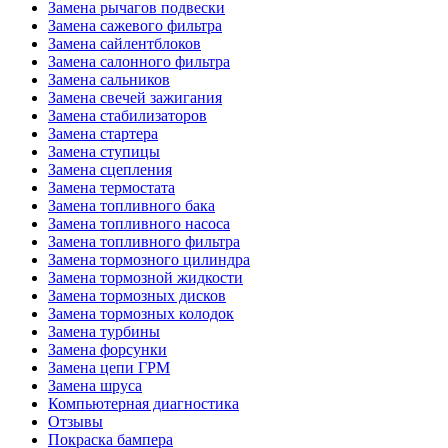
Замена рычагов подвески
Замена сажевого фильтра
Замена сайлентблоков
Замена салонного фильтра
Замена сальников
Замена свечей зажигания
Замена стабилизаторов
Замена стартера
Замена ступицы
Замена сцепления
Замена термостата
Замена топливного бака
Замена топливного насоса
Замена топливного фильтра
Замена тормозного цилиндра
Замена тормозной жидкости
Замена тормозных дисков
Замена тормозных колодок
Замена турбины
Замена форсунки
Замена цепи ГРМ
Замена шруса
Компьютерная диагностика
Отзывы
Покраска бампера