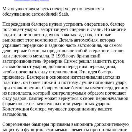
Мы осуществляем весь спектр услуг по ремонту и
обслужванию автомобилей Saab.
Повреждения бампера нужно устранять оперативно, бампер
поглощает удары - амортизирует спереди и сзади. Но многие
водители не знают о других важных задачах, которые
выполняет этот компонент. Деталь автомобиля, которая
украшает переднюю и заднюю часть автомобиля, на самом
деле первые бамперы представляли собой стержни из стали
или листового металла. В 1905 году британский
автопроизводитель Фредерик Симмс решил защитить кузов
автомобиля от ударов, добавив перед ним перекладины,
чтобы поглощать силу столкновения. Эта идея быстро
прижилась. Бамперы в основном изготавливаливаются из
пластика, он более гибкий и поэтому лучше поглощает удары
при столкновении. Современные бамперы имеют сердцевину
из пенопласта, который контролируемым образом поглощает
силу ударов, бампер может вернуться к своей первоначальной
форме после незначительных или умеренных ударов.
Конструкция бампера улучшает аэродинамику вашего
автомобиля.
Современные бамперы призваны выполнять дополнительную
защитную функцию: сминаемые элементы при столкновении