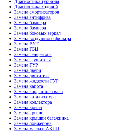
Диагностика турбины
Диагностика ходовой
Замена амортизаторов
Замена антифриза
Замена бампера
Замена бампера
Замена боковых зеркал
Замена воздушного фильтра
Замена ВУТ
Замена ГБЦ
Замена генератора
Замена глушителя
Замена ГУР
Замена двери
Замена двигателя
Замена жидкости ГУР
Замена капота
Замена карданного вала
Замена катализатора
Замена коллектора
Замена крыла
Замена крыши
Замена крышки багажника
Замена лонжерона
Замена масла в АКПП