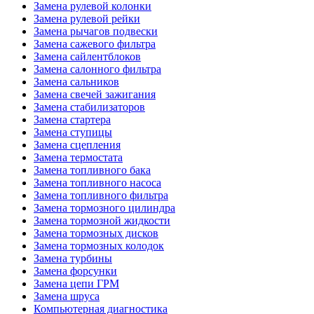
Замена рулевой колонки
Замена рулевой рейки
Замена рычагов подвески
Замена сажевого фильтра
Замена сайлентблоков
Замена салонного фильтра
Замена сальников
Замена свечей зажигания
Замена стабилизаторов
Замена стартера
Замена ступицы
Замена сцепления
Замена термостата
Замена топливного бака
Замена топливного насоса
Замена топливного фильтра
Замена тормозного цилиндра
Замена тормозной жидкости
Замена тормозных дисков
Замена тормозных колодок
Замена турбины
Замена форсунки
Замена цепи ГРМ
Замена шруса
Компьютерная диагностика