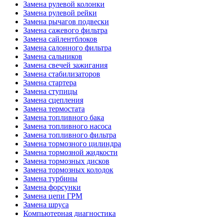
Замена рулевой колонки
Замена рулевой рейки
Замена рычагов подвески
Замена сажевого фильтра
Замена сайлентблоков
Замена салонного фильтра
Замена сальников
Замена свечей зажигания
Замена стабилизаторов
Замена стартера
Замена ступицы
Замена сцепления
Замена термостата
Замена топливного бака
Замена топливного насоса
Замена топливного фильтра
Замена тормозного цилиндра
Замена тормозной жидкости
Замена тормозных дисков
Замена тормозных колодок
Замена турбины
Замена форсунки
Замена цепи ГРМ
Замена шруса
Компьютерная диагностика