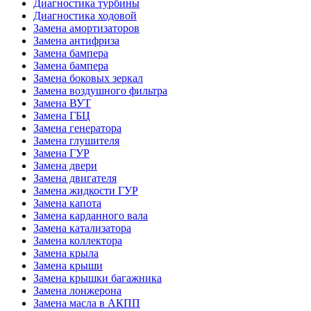
Диагностика турбины
Диагностика ходовой
Замена амортизаторов
Замена антифриза
Замена бампера
Замена бампера
Замена боковых зеркал
Замена воздушного фильтра
Замена ВУТ
Замена ГБЦ
Замена генератора
Замена глушителя
Замена ГУР
Замена двери
Замена двигателя
Замена жидкости ГУР
Замена капота
Замена карданного вала
Замена катализатора
Замена коллектора
Замена крыла
Замена крыши
Замена крышки багажника
Замена лонжерона
Замена масла в АКПП