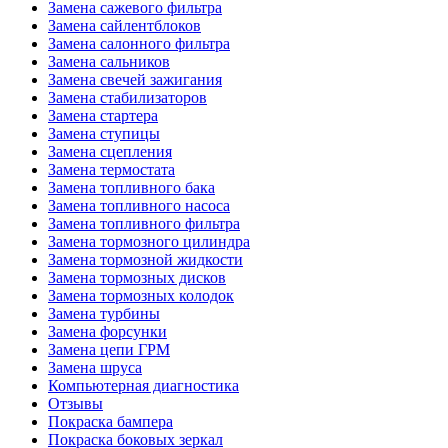
Замена сажевого фильтра
Замена сайлентблоков
Замена салонного фильтра
Замена сальников
Замена свечей зажигания
Замена стабилизаторов
Замена стартера
Замена ступицы
Замена сцепления
Замена термостата
Замена топливного бака
Замена топливного насоса
Замена топливного фильтра
Замена тормозного цилиндра
Замена тормозной жидкости
Замена тормозных дисков
Замена тормозных колодок
Замена турбины
Замена форсунки
Замена цепи ГРМ
Замена шруса
Компьютерная диагностика
Отзывы
Покраска бампера
Покраска боковых зеркал