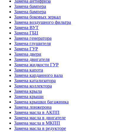
Замена антифриза
Замена бампера
Замена бампера
Замена боковых зеркал
Замена воздушного фильтра
Замена ВУТ
Замена ГБЦ
Замена генератора
Замена глушителя
Замена ГУР
Замена двери
Замена двигателя
Замена жидкости ГУР
Замена капота
Замена карданного вала
Замена катализатора
Замена коллектора
Замена крыла
Замена крыши
Замена крышки багажника
Замена лонжерона
Замена масла в АКПП
Замена масла в двигателе
Замена масла в МКПП
Замена масла в редукторе