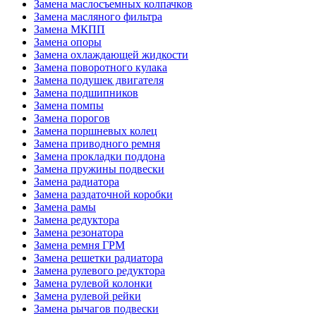
Замена маслосъемных колпачков
Замена масляного фильтра
Замена МКПП
Замена опоры
Замена охлаждающей жидкости
Замена поворотного кулака
Замена подушек двигателя
Замена подшипников
Замена помпы
Замена порогов
Замена поршневых колец
Замена приводного ремня
Замена прокладки поддона
Замена пружины подвески
Замена радиатора
Замена раздаточной коробки
Замена рамы
Замена редуктора
Замена резонатора
Замена ремня ГРМ
Замена решетки радиатора
Замена рулевого редуктора
Замена рулевой колонки
Замена рулевой рейки
Замена рычагов подвески