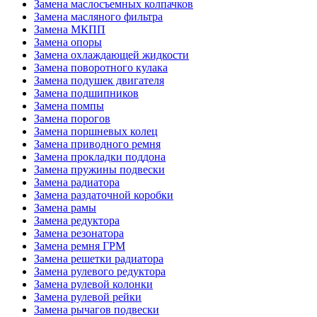
Замена маслосъемных колпачков
Замена масляного фильтра
Замена МКПП
Замена опоры
Замена охлаждающей жидкости
Замена поворотного кулака
Замена подушек двигателя
Замена подшипников
Замена помпы
Замена порогов
Замена поршневых колец
Замена приводного ремня
Замена прокладки поддона
Замена пружины подвески
Замена радиатора
Замена раздаточной коробки
Замена рамы
Замена редуктора
Замена резонатора
Замена ремня ГРМ
Замена решетки радиатора
Замена рулевого редуктора
Замена рулевой колонки
Замена рулевой рейки
Замена рычагов подвески