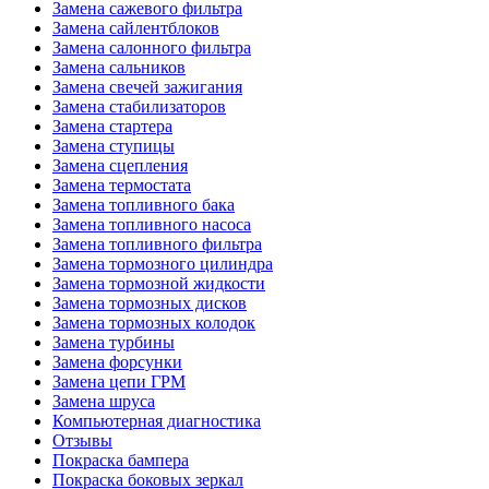
Замена сажевого фильтра
Замена сайлентблоков
Замена салонного фильтра
Замена сальников
Замена свечей зажигания
Замена стабилизаторов
Замена стартера
Замена ступицы
Замена сцепления
Замена термостата
Замена топливного бака
Замена топливного насоса
Замена топливного фильтра
Замена тормозного цилиндра
Замена тормозной жидкости
Замена тормозных дисков
Замена тормозных колодок
Замена турбины
Замена форсунки
Замена цепи ГРМ
Замена шруса
Компьютерная диагностика
Отзывы
Покраска бампера
Покраска боковых зеркал