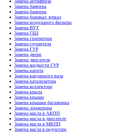
Замена антифриза
Замена бампера
Замена бампера
Замена боковых зеркал
Замена воздушного фильтра
Замена ВУТ
Замена ГБЦ
Замена генератора
Замена глушителя
Замена ГУР
Замена двери
Замена двигателя
Замена жидкости ГУР
Замена капота
Замена карданного вала
Замена катализатора
Замена коллектора
Замена крыла
Замена крыши
Замена крышки багажника
Замена лонжерона
Замена масла в АКПП
Замена масла в двигателе
Замена масла в МКПП
Замена масла в редукторе