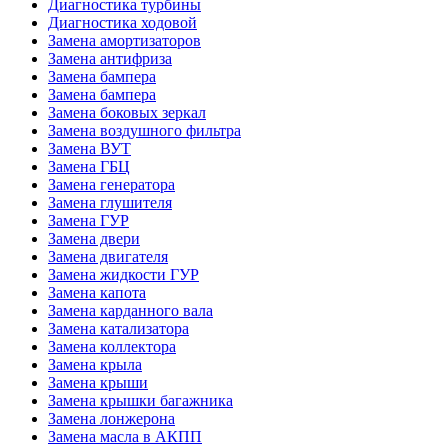
Диагностика турбины
Диагностика ходовой
Замена амортизаторов
Замена антифриза
Замена бампера
Замена бампера
Замена боковых зеркал
Замена воздушного фильтра
Замена ВУТ
Замена ГБЦ
Замена генератора
Замена глушителя
Замена ГУР
Замена двери
Замена двигателя
Замена жидкости ГУР
Замена капота
Замена карданного вала
Замена катализатора
Замена коллектора
Замена крыла
Замена крыши
Замена крышки багажника
Замена лонжерона
Замена масла в АКПП