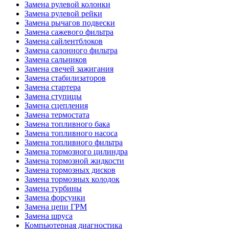
Замена рулевой колонки
Замена рулевой рейки
Замена рычагов подвески
Замена сажевого фильтра
Замена сайлентблоков
Замена салонного фильтра
Замена сальников
Замена свечей зажигания
Замена стабилизаторов
Замена стартера
Замена ступицы
Замена сцепления
Замена термостата
Замена топливного бака
Замена топливного насоса
Замена топливного фильтра
Замена тормозного цилиндра
Замена тормозной жидкости
Замена тормозных дисков
Замена тормозных колодок
Замена турбины
Замена форсунки
Замена цепи ГРМ
Замена шруса
Компьютерная диагностика