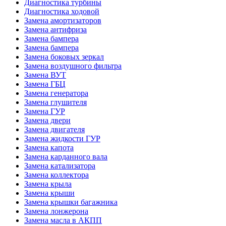
Диагностика турбины
Диагностика ходовой
Замена амортизаторов
Замена антифриза
Замена бампера
Замена бампера
Замена боковых зеркал
Замена воздушного фильтра
Замена ВУТ
Замена ГБЦ
Замена генератора
Замена глушителя
Замена ГУР
Замена двери
Замена двигателя
Замена жидкости ГУР
Замена капота
Замена карданного вала
Замена катализатора
Замена коллектора
Замена крыла
Замена крыши
Замена крышки багажника
Замена лонжерона
Замена масла в АКПП