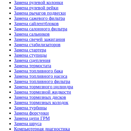
Замена рулевой колонки
Замена рулевой рейки
Замена рычагов подвески
Замена сажевого фильтра
Замена сайлентблоков
Замена салонного фильтра
Замена сальников
Замена свечей зажигания
Замена стабилизаторов
Замена стартера
Замена ступицы
Замена сцепления
Замена термостата
Замена топливного бака
Замена топливного насоса
Замена топливного фильтра
Замена тормозного цилиндра
Замена тормозной жидкости
Замена тормозных дисков
Замена тормозных колодок
Замена турбины
Замена форсунки
Замена цепи ГРМ
Замена шруса
Компьютерная диагностика