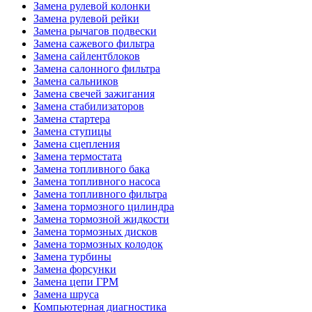
Замена рулевой колонки
Замена рулевой рейки
Замена рычагов подвески
Замена сажевого фильтра
Замена сайлентблоков
Замена салонного фильтра
Замена сальников
Замена свечей зажигания
Замена стабилизаторов
Замена стартера
Замена ступицы
Замена сцепления
Замена термостата
Замена топливного бака
Замена топливного насоса
Замена топливного фильтра
Замена тормозного цилиндра
Замена тормозной жидкости
Замена тормозных дисков
Замена тормозных колодок
Замена турбины
Замена форсунки
Замена цепи ГРМ
Замена шруса
Компьютерная диагностика