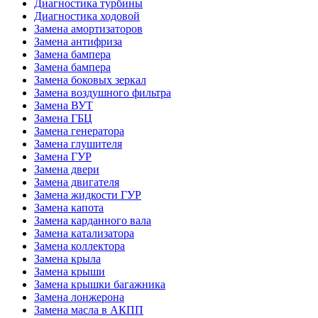
Диагностика турбины
Диагностика ходовой
Замена амортизаторов
Замена антифриза
Замена бампера
Замена бампера
Замена боковых зеркал
Замена воздушного фильтра
Замена ВУТ
Замена ГБЦ
Замена генератора
Замена глушителя
Замена ГУР
Замена двери
Замена двигателя
Замена жидкости ГУР
Замена капота
Замена карданного вала
Замена катализатора
Замена коллектора
Замена крыла
Замена крыши
Замена крышки багажника
Замена лонжерона
Замена масла в АКПП