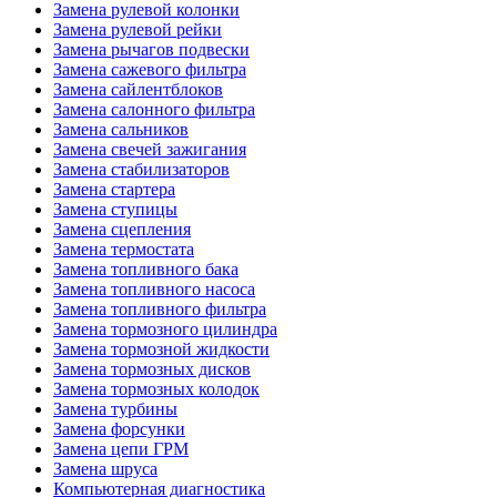
Замена рулевой колонки
Замена рулевой рейки
Замена рычагов подвески
Замена сажевого фильтра
Замена сайлентблоков
Замена салонного фильтра
Замена сальников
Замена свечей зажигания
Замена стабилизаторов
Замена стартера
Замена ступицы
Замена сцепления
Замена термостата
Замена топливного бака
Замена топливного насоса
Замена топливного фильтра
Замена тормозного цилиндра
Замена тормозной жидкости
Замена тормозных дисков
Замена тормозных колодок
Замена турбины
Замена форсунки
Замена цепи ГРМ
Замена шруса
Компьютерная диагностика