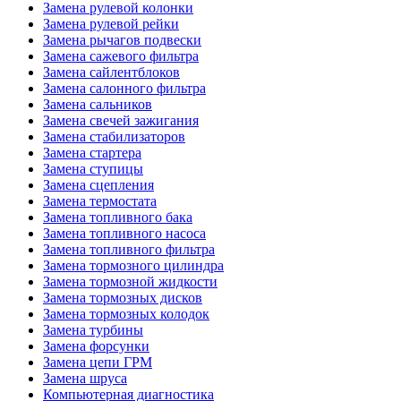
Замена рулевой колонки
Замена рулевой рейки
Замена рычагов подвески
Замена сажевого фильтра
Замена сайлентблоков
Замена салонного фильтра
Замена сальников
Замена свечей зажигания
Замена стабилизаторов
Замена стартера
Замена ступицы
Замена сцепления
Замена термостата
Замена топливного бака
Замена топливного насоса
Замена топливного фильтра
Замена тормозного цилиндра
Замена тормозной жидкости
Замена тормозных дисков
Замена тормозных колодок
Замена турбины
Замена форсунки
Замена цепи ГРМ
Замена шруса
Компьютерная диагностика