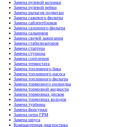
Замена рулевой колонки
Замена рулевой рейки
Замена рычагов подвески
Замена сажевого фильтра
Замена сайлентблоков
Замена салонного фильтра
Замена сальников
Замена свечей зажигания
Замена стабилизаторов
Замена стартера
Замена ступицы
Замена сцепления
Замена термостата
Замена топливного бака
Замена топливного насоса
Замена топливного фильтра
Замена тормозного цилиндра
Замена тормозной жидкости
Замена тормозных дисков
Замена тормозных колодок
Замена турбины
Замена форсунки
Замена цепи ГРМ
Замена шруса
Компьютерная диагностика