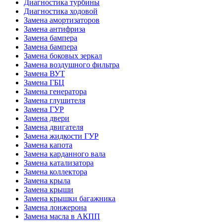
Диагностика турбины
Диагностика ходовой
Замена амортизаторов
Замена антифриза
Замена бампера
Замена бампера
Замена боковых зеркал
Замена воздушного фильтра
Замена ВУТ
Замена ГБЦ
Замена генератора
Замена глушителя
Замена ГУР
Замена двери
Замена двигателя
Замена жидкости ГУР
Замена капота
Замена карданного вала
Замена катализатора
Замена коллектора
Замена крыла
Замена крыши
Замена крышки багажника
Замена лонжерона
Замена масла в АКПП