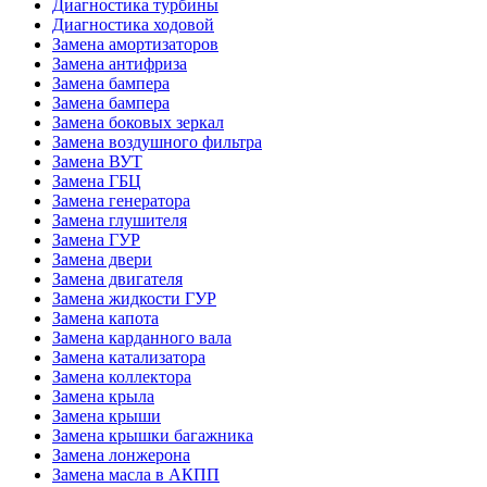
Диагностика турбины
Диагностика ходовой
Замена амортизаторов
Замена антифриза
Замена бампера
Замена бампера
Замена боковых зеркал
Замена воздушного фильтра
Замена ВУТ
Замена ГБЦ
Замена генератора
Замена глушителя
Замена ГУР
Замена двери
Замена двигателя
Замена жидкости ГУР
Замена капота
Замена карданного вала
Замена катализатора
Замена коллектора
Замена крыла
Замена крыши
Замена крышки багажника
Замена лонжерона
Замена масла в АКПП