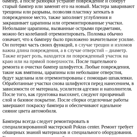
бампер, а после разборки устранят повреждение и соберут
старый бампер или заменят его на новый. Мастера заваривают
трещины или разрывы, позволяя пластику затекать в
поврежденное место, также заполняет углубления и
закрашивает царапины или отремонтированные участки.
Небольшие царапины, вызванные острыми предметами,
можно без колебаний отремонтировать. Поломка обычно
означает, что к бамперу было приложено значительное усилие.
Он потерял часть своих функций,
в случае трещин и изломов
важна длина повреждения, а в случае отверстий – диаметр.
Также играет роль, находится ли поврежденный участок на
краю или на прямой поверхности.
После тщательного
ремонта и очистки бампер шлифуется. Любые повреждения,
такие как вмятины, царапины или небольшие отверстия,
будут заделаны или отремонтированы с помощью шпаклевки.
Обработанные участки снова шлифуются перед нанесением, в
зависимости от материала, усилителя адгезии и наполнителя.
После того, как грунтовка высохнет, следуют прозрачный
слой и базовое покрытие. После сборки отделочные работы
завершают покраску бампера и обеспечивают идеальное
сияние цвета автомобиля.
Бамперы всегда следует ремонтировать в
специализированной мастерской Pokras center. Ремонт требует
обширных знаний материалов и специального оборудования.