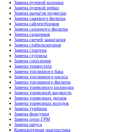
Замена рулевой колонки
Замена рулевой рейки
Замена рычагов подвески
Замена сажевого фильтра
Замена сайлентблоков
Замена салонного фильтра
Замена сальников
Замена свечей зажигания
Замена стабилизаторов
Замена стартера
Замена ступицы
Замена сцепления
Замена термостата
Замена топливного бака
Замена топливного насоса
Замена топливного фильтра
Замена тормозного цилиндра
Замена тормозной жидкости
Замена тормозных дисков
Замена тормозных колодок
Замена турбины
Замена форсунки
Замена цепи ГРМ
Замена шруса
Компьютерная диагностика