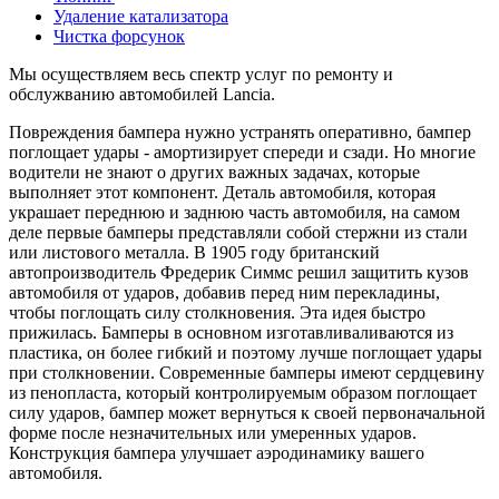
Удаление катализатора
Чистка форсунок
Мы осуществляем весь спектр услуг по ремонту и
обслужванию автомобилей Lancia.
Повреждения бампера нужно устранять оперативно, бампер
поглощает удары - амортизирует спереди и сзади. Но многие
водители не знают о других важных задачах, которые
выполняет этот компонент. Деталь автомобиля, которая
украшает переднюю и заднюю часть автомобиля, на самом
деле первые бамперы представляли собой стержни из стали
или листового металла. В 1905 году британский
автопроизводитель Фредерик Симмс решил защитить кузов
автомобиля от ударов, добавив перед ним перекладины,
чтобы поглощать силу столкновения. Эта идея быстро
прижилась. Бамперы в основном изготавливаливаются из
пластика, он более гибкий и поэтому лучше поглощает удары
при столкновении. Современные бамперы имеют сердцевину
из пенопласта, который контролируемым образом поглощает
силу ударов, бампер может вернуться к своей первоначальной
форме после незначительных или умеренных ударов.
Конструкция бампера улучшает аэродинамику вашего
автомобиля.