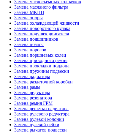
Замена маслосъемных колпачков
Замена масляного фильтра
Замена МКПП
Замена опоры
Замена охлаждающей жидкости
Замена поворотного кулака
Замена подушек двигателя
Замена подшипников
Замена помпы
Замена порогов
Замена поршневых колец
Замена приводного ремня
Замена прокладки поддона
Замена пружины подвески
Замена радиатора
Замена раздаточной коробки
Замена рамы
Замена редуктора
Замена резонатора
Замена ремня ГРМ
Замена решетки радиатора
Замена рулевого редуктора
Замена рулевой колонки
Замена рулевой рейки
Замена рычагов подвески