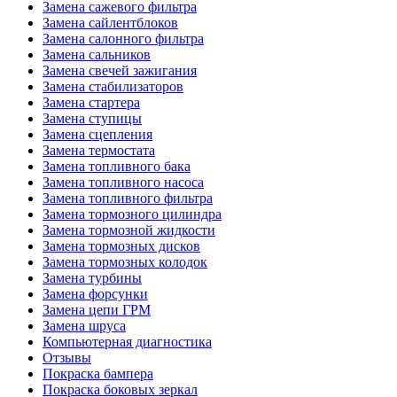
Замена сажевого фильтра
Замена сайлентблоков
Замена салонного фильтра
Замена сальников
Замена свечей зажигания
Замена стабилизаторов
Замена стартера
Замена ступицы
Замена сцепления
Замена термостата
Замена топливного бака
Замена топливного насоса
Замена топливного фильтра
Замена тормозного цилиндра
Замена тормозной жидкости
Замена тормозных дисков
Замена тормозных колодок
Замена турбины
Замена форсунки
Замена цепи ГРМ
Замена шруса
Компьютерная диагностика
Отзывы
Покраска бампера
Покраска боковых зеркал