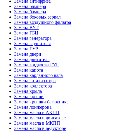
Замена антифриза
Замена бампера
Замена бампера
Замена боковых зеркал
Замена воздушного фильтра
Замена ВУТ
Замена ГБЦ
Замена генератора
Замена глушителя
Замена ГУР
Замена двери
Замена двигателя
Замена жидкости ГУР
Замена капота
Замена карданного вала
Замена катализатора
Замена коллектора
Замена крыла
Замена крыши
Замена крышки багажника
Замена лонжерона
Замена масла в АКПП
Замена масла в двигателе
Замена масла в МКПП
Замена масла в редукторе