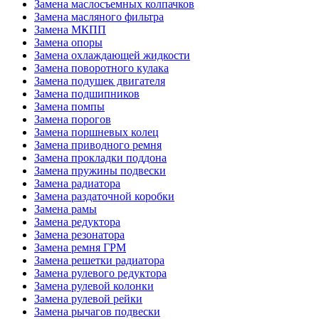
Замена маслосъемных колпачков
Замена масляного фильтра
Замена МКПП
Замена опоры
Замена охлаждающей жидкости
Замена поворотного кулака
Замена подушек двигателя
Замена подшипников
Замена помпы
Замена порогов
Замена поршневых колец
Замена приводного ремня
Замена прокладки поддона
Замена пружины подвески
Замена радиатора
Замена раздаточной коробки
Замена рамы
Замена редуктора
Замена резонатора
Замена ремня ГРМ
Замена решетки радиатора
Замена рулевого редуктора
Замена рулевой колонки
Замена рулевой рейки
Замена рычагов подвески