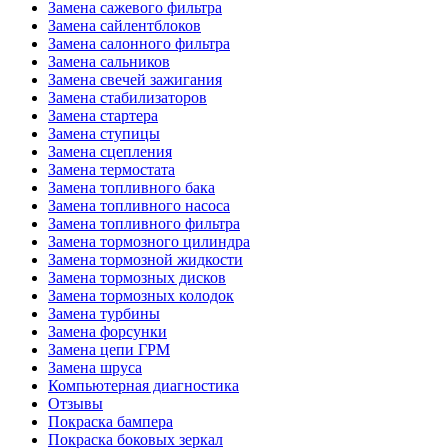
Замена сажевого фильтра
Замена сайлентблоков
Замена салонного фильтра
Замена сальников
Замена свечей зажигания
Замена стабилизаторов
Замена стартера
Замена ступицы
Замена сцепления
Замена термостата
Замена топливного бака
Замена топливного насоса
Замена топливного фильтра
Замена тормозного цилиндра
Замена тормозной жидкости
Замена тормозных дисков
Замена тормозных колодок
Замена турбины
Замена форсунки
Замена цепи ГРМ
Замена шруса
Компьютерная диагностика
Отзывы
Покраска бампера
Покраска боковых зеркал