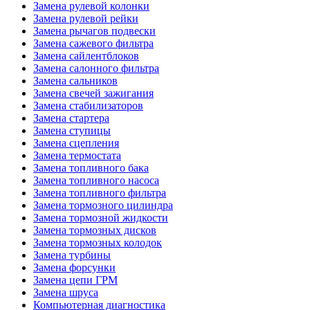
Замена рулевой колонки
Замена рулевой рейки
Замена рычагов подвески
Замена сажевого фильтра
Замена сайлентблоков
Замена салонного фильтра
Замена сальников
Замена свечей зажигания
Замена стабилизаторов
Замена стартера
Замена ступицы
Замена сцепления
Замена термостата
Замена топливного бака
Замена топливного насоса
Замена топливного фильтра
Замена тормозного цилиндра
Замена тормозной жидкости
Замена тормозных дисков
Замена тормозных колодок
Замена турбины
Замена форсунки
Замена цепи ГРМ
Замена шруса
Компьютерная диагностика