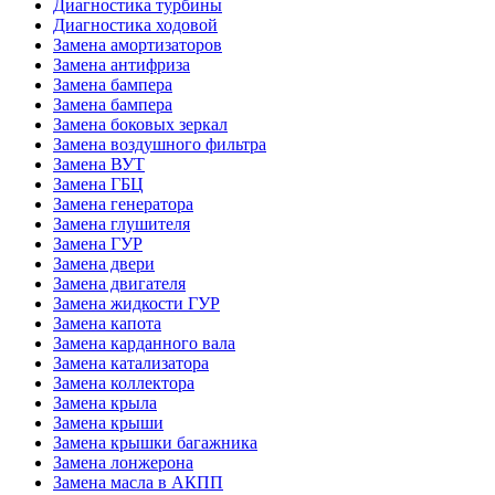
Диагностика турбины
Диагностика ходовой
Замена амортизаторов
Замена антифриза
Замена бампера
Замена бампера
Замена боковых зеркал
Замена воздушного фильтра
Замена ВУТ
Замена ГБЦ
Замена генератора
Замена глушителя
Замена ГУР
Замена двери
Замена двигателя
Замена жидкости ГУР
Замена капота
Замена карданного вала
Замена катализатора
Замена коллектора
Замена крыла
Замена крыши
Замена крышки багажника
Замена лонжерона
Замена масла в АКПП