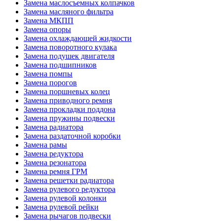
Замена маслосъемных колпачков
Замена масляного фильтра
Замена МКПП
Замена опоры
Замена охлаждающей жидкости
Замена поворотного кулака
Замена подушек двигателя
Замена подшипников
Замена помпы
Замена порогов
Замена поршневых колец
Замена приводного ремня
Замена прокладки поддона
Замена пружины подвески
Замена радиатора
Замена раздаточной коробки
Замена рамы
Замена редуктора
Замена резонатора
Замена ремня ГРМ
Замена решетки радиатора
Замена рулевого редуктора
Замена рулевой колонки
Замена рулевой рейки
Замена рычагов подвески