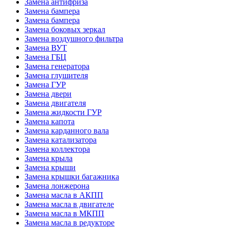
Замена антифриза
Замена бампера
Замена бампера
Замена боковых зеркал
Замена воздушного фильтра
Замена ВУТ
Замена ГБЦ
Замена генератора
Замена глушителя
Замена ГУР
Замена двери
Замена двигателя
Замена жидкости ГУР
Замена капота
Замена карданного вала
Замена катализатора
Замена коллектора
Замена крыла
Замена крыши
Замена крышки багажника
Замена лонжерона
Замена масла в АКПП
Замена масла в двигателе
Замена масла в МКПП
Замена масла в редукторе