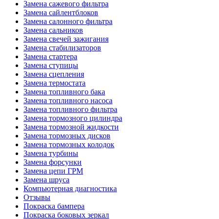
Замена сажевого фильтра
Замена сайлентблоков
Замена салонного фильтра
Замена сальников
Замена свечей зажигания
Замена стабилизаторов
Замена стартера
Замена ступицы
Замена сцепления
Замена термостата
Замена топливного бака
Замена топливного насоса
Замена топливного фильтра
Замена тормозного цилиндра
Замена тормозной жидкости
Замена тормозных дисков
Замена тормозных колодок
Замена турбины
Замена форсунки
Замена цепи ГРМ
Замена шруса
Компьютерная диагностика
Отзывы
Покраска бампера
Покраска боковых зеркал