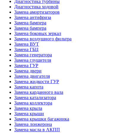
Диагностика турбины
Диагностика ходовой
Замена амортизаторов
Замена антифриза
Замена бампера
Замена бампера
Замена боковых зеркал
Замена воздушного фильтра
Замена ВУТ
Замена ГБЦ
Замена генератора
Замена глушителя
Замена ГУР
Замена двери
Замена двигателя
Замена жидкости ГУР
Замена капота
Замена карданного вала
Замена катализатора
Замена коллектора
Замена крыла
Замена крыши
Замена крышки багажника
Замена лонжерона
Замена масла в АКПП