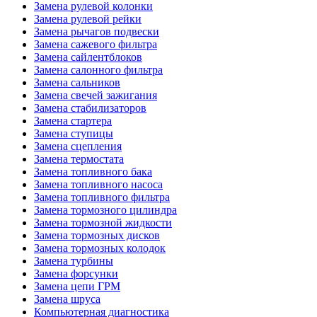
Замена рулевой колонки
Замена рулевой рейки
Замена рычагов подвески
Замена сажевого фильтра
Замена сайлентблоков
Замена салонного фильтра
Замена сальников
Замена свечей зажигания
Замена стабилизаторов
Замена стартера
Замена ступицы
Замена сцепления
Замена термостата
Замена топливного бака
Замена топливного насоса
Замена топливного фильтра
Замена тормозного цилиндра
Замена тормозной жидкости
Замена тормозных дисков
Замена тормозных колодок
Замена турбины
Замена форсунки
Замена цепи ГРМ
Замена шруса
Компьютерная диагностика