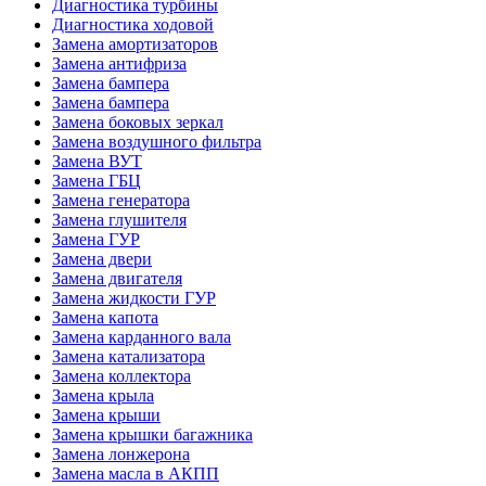
Диагностика турбины
Диагностика ходовой
Замена амортизаторов
Замена антифриза
Замена бампера
Замена бампера
Замена боковых зеркал
Замена воздушного фильтра
Замена ВУТ
Замена ГБЦ
Замена генератора
Замена глушителя
Замена ГУР
Замена двери
Замена двигателя
Замена жидкости ГУР
Замена капота
Замена карданного вала
Замена катализатора
Замена коллектора
Замена крыла
Замена крыши
Замена крышки багажника
Замена лонжерона
Замена масла в АКПП