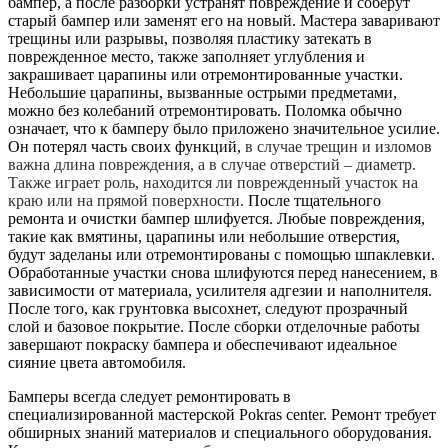
бампер, а после разборки устранят повреждение и соберут
старый бампер или заменят его на новый. Мастера заваривают
трещины или разрывы, позволяя пластику затекать в
поврежденное место, также заполняет углубления и
закрашивает царапины или отремонтированные участки.
Небольшие царапины, вызванные острыми предметами,
можно без колебаний отремонтировать. Поломка обычно
означает, что к бамперу было приложено значительное усилие.
Он потерял часть своих функций,
в случае трещин и изломов
важна длина повреждения, а в случае отверстий – диаметр.
Также играет роль, находится ли поврежденный участок на
краю или на прямой поверхности.
После тщательного
ремонта и очистки бампер шлифуется. Любые повреждения,
такие как вмятины, царапины или небольшие отверстия,
будут заделаны или отремонтированы с помощью шпаклевки.
Обработанные участки снова шлифуются перед нанесением, в
зависимости от материала, усилителя адгезии и наполнителя.
После того, как грунтовка высохнет, следуют прозрачный
слой и базовое покрытие. После сборки отделочные работы
завершают покраску бампера и обеспечивают идеальное
сияние цвета автомобиля.
Бамперы всегда следует ремонтировать в
специализированной мастерской Pokras center. Ремонт требует
обширных знаний материалов и специального оборудования.