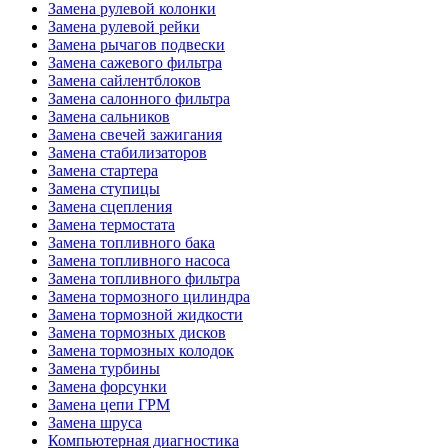
Замена рулевой колонки
Замена рулевой рейки
Замена рычагов подвески
Замена сажевого фильтра
Замена сайлентблоков
Замена салонного фильтра
Замена сальников
Замена свечей зажигания
Замена стабилизаторов
Замена стартера
Замена ступицы
Замена сцепления
Замена термостата
Замена топливного бака
Замена топливного насоса
Замена топливного фильтра
Замена тормозного цилиндра
Замена тормозной жидкости
Замена тормозных дисков
Замена тормозных колодок
Замена турбины
Замена форсунки
Замена цепи ГРМ
Замена шруса
Компьютерная диагностика