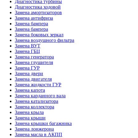
Диагностика турбины
Диагностика ходовой
Замена амортизаторов
Замена антифриза
Замена бампера
Замена бампера
Замена боковых зеркал
Замена воздушного фильтра
Замена ВУТ
Замена ГБЦ
Замена генератора
Замена глушителя
Замена ГУР
Замена двери
Замена двигателя
Замена жидкости ГУР
Замена капота
Замена карданного вала
Замена катализатора
Замена коллектора
Замена крыла
Замена крыши
Замена крышки багажника
Замена лонжерона
Замена масла в АКПП