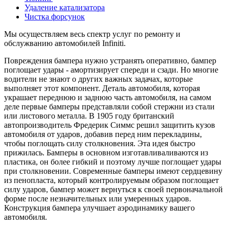
Удаление катализатора
Чистка форсунок
Мы осуществляем весь спектр услуг по ремонту и
обслужванию автомобилей Infiniti.
Повреждения бампера нужно устранять оперативно, бампер
поглощает удары - амортизирует спереди и сзади. Но многие
водители не знают о других важных задачах, которые
выполняет этот компонент. Деталь автомобиля, которая
украшает переднюю и заднюю часть автомобиля, на самом
деле первые бамперы представляли собой стержни из стали
или листового металла. В 1905 году британский
автопроизводитель Фредерик Симмс решил защитить кузов
автомобиля от ударов, добавив перед ним перекладины,
чтобы поглощать силу столкновения. Эта идея быстро
прижилась. Бамперы в основном изготавливаливаются из
пластика, он более гибкий и поэтому лучше поглощает удары
при столкновении. Современные бамперы имеют сердцевину
из пенопласта, который контролируемым образом поглощает
силу ударов, бампер может вернуться к своей первоначальной
форме после незначительных или умеренных ударов.
Конструкция бампера улучшает аэродинамику вашего
автомобиля.