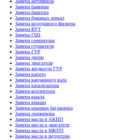
Замена антифриза
Замена бампера
Замена бампера
Замена боковых зеркал
Замена воздушного фильтра
Замена ВУТ
Замена ГБЦ
Замена генератора
Замена глушителя
Замена ГУР
Замена двери
Замена двигателя
Замена жидкости ГУР
Замена капота
Замена карданного вала
Замена катализатора
Замена коллектора
Замена крыла
Замена крыши
Замена крышки багажника
Замена лонжерона
Замена масла в АКПП
Замена масла в двигателе
Замена масла в МКПП
Замена масла в редукторе