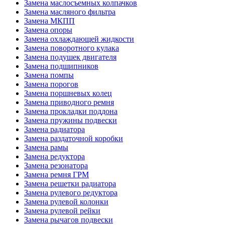
Замена маслосъемных колпачков
Замена масляного фильтра
Замена МКПП
Замена опоры
Замена охлаждающей жидкости
Замена поворотного кулака
Замена подушек двигателя
Замена подшипников
Замена помпы
Замена порогов
Замена поршневых колец
Замена приводного ремня
Замена прокладки поддона
Замена пружины подвески
Замена радиатора
Замена раздаточной коробки
Замена рамы
Замена редуктора
Замена резонатора
Замена ремня ГРМ
Замена решетки радиатора
Замена рулевого редуктора
Замена рулевой колонки
Замена рулевой рейки
Замена рычагов подвески