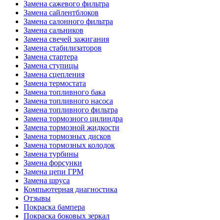
Замена сажевого фильтра
Замена сайлентблоков
Замена салонного фильтра
Замена сальников
Замена свечей зажигания
Замена стабилизаторов
Замена стартера
Замена ступицы
Замена сцепления
Замена термостата
Замена топливного бака
Замена топливного насоса
Замена топливного фильтра
Замена тормозного цилиндра
Замена тормозной жидкости
Замена тормозных дисков
Замена тормозных колодок
Замена турбины
Замена форсунки
Замена цепи ГРМ
Замена шруса
Компьютерная диагностика
Отзывы
Покраска бампера
Покраска боковых зеркал