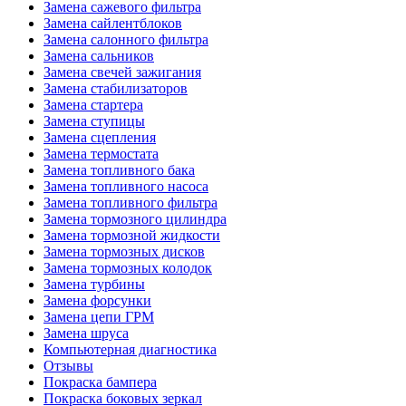
Замена сажевого фильтра
Замена сайлентблоков
Замена салонного фильтра
Замена сальников
Замена свечей зажигания
Замена стабилизаторов
Замена стартера
Замена ступицы
Замена сцепления
Замена термостата
Замена топливного бака
Замена топливного насоса
Замена топливного фильтра
Замена тормозного цилиндра
Замена тормозной жидкости
Замена тормозных дисков
Замена тормозных колодок
Замена турбины
Замена форсунки
Замена цепи ГРМ
Замена шруса
Компьютерная диагностика
Отзывы
Покраска бампера
Покраска боковых зеркал