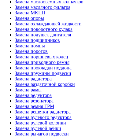
Замена маслосъемных колпачков
Замена масляного фильтра
Замена МКПП
Замена опоры
Замена охлаждающей жидкости
Замена поворотного кулака
Замена подушек двигателя
Замена подшипников
Замена помпы
Замена порогов
Замена поршневых колец
Замена приводного ремня
Замена прокладки поддона
Замена пружины подвески
Замена радиатора
Замена раздаточной коробки
Замена рамы
Замена редуктора
Замена резонатора
Замена ремня ГРМ
Замена решетки радиатора
Замена рулевого редуктора
Замена рулевой колонки
Замена рулевой рейки
Замена рычагов подвески