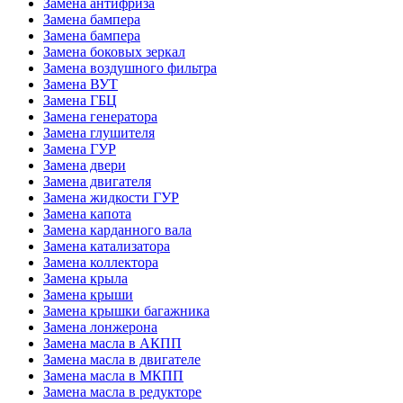
Замена антифриза
Замена бампера
Замена бампера
Замена боковых зеркал
Замена воздушного фильтра
Замена ВУТ
Замена ГБЦ
Замена генератора
Замена глушителя
Замена ГУР
Замена двери
Замена двигателя
Замена жидкости ГУР
Замена капота
Замена карданного вала
Замена катализатора
Замена коллектора
Замена крыла
Замена крыши
Замена крышки багажника
Замена лонжерона
Замена масла в АКПП
Замена масла в двигателе
Замена масла в МКПП
Замена масла в редукторе