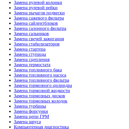
Замена рулевой колонки
Замена рулевой рейки
Замена рычагов подвески
Замена сажевого фильтра
Замена сайлентблоков
Замена салонного фильтра
Замена сальников
Замена свечей зажигания
Замена стабилизаторов
Замена стартера
Замена ступицы
Замена сцепления
Замена термостата
Замена топливного бака
Замена топливного насоса
Замена топливного фильтра
Замена тормозного цилиндра
Замена тормозной жидкости
Замена тормозных дисков
Замена тормозных колодок
Замена турбины
Замена форсунки
Замена цепи ГРМ
Замена шруса
Компьютерная диагностика