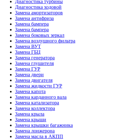
Диагностика турбины
Диагностика ходовой
Замена амортизаторов
Замена антифриза
Замена бампера
Замена бампера
Замена боковых зеркал
Замена воздушного фильтра
Замена ВУТ
Замена ГБЦ
Замена генератора
Замена глушителя
Замена ГУР
Замена двери
Замена двигателя
Замена жидкости ГУР
Замена капота
Замена карданного вала
Замена катализатора
Замена коллектора
Замена крыла
Замена крыши
Замена крышки багажника
Замена лонжерона
Замена масла в АКПП