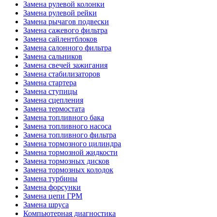
Замена рулевой колонки
Замена рулевой рейки
Замена рычагов подвески
Замена сажевого фильтра
Замена сайлентблоков
Замена салонного фильтра
Замена сальников
Замена свечей зажигания
Замена стабилизаторов
Замена стартера
Замена ступицы
Замена сцепления
Замена термостата
Замена топливного бака
Замена топливного насоса
Замена топливного фильтра
Замена тормозного цилиндра
Замена тормозной жидкости
Замена тормозных дисков
Замена тормозных колодок
Замена турбины
Замена форсунки
Замена цепи ГРМ
Замена шруса
Компьютерная диагностика