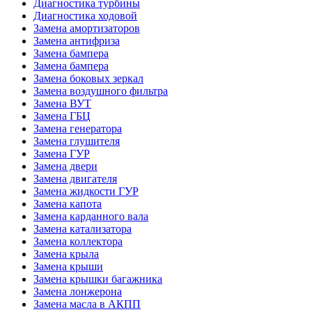
Диагностика турбины
Диагностика ходовой
Замена амортизаторов
Замена антифриза
Замена бампера
Замена бампера
Замена боковых зеркал
Замена воздушного фильтра
Замена ВУТ
Замена ГБЦ
Замена генератора
Замена глушителя
Замена ГУР
Замена двери
Замена двигателя
Замена жидкости ГУР
Замена капота
Замена карданного вала
Замена катализатора
Замена коллектора
Замена крыла
Замена крыши
Замена крышки багажника
Замена лонжерона
Замена масла в АКПП