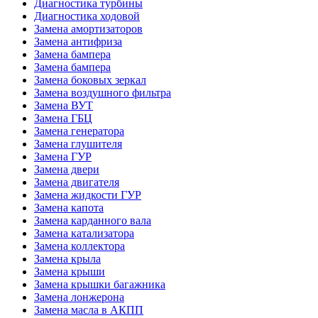
Диагностика турбины
Диагностика ходовой
Замена амортизаторов
Замена антифриза
Замена бампера
Замена бампера
Замена боковых зеркал
Замена воздушного фильтра
Замена ВУТ
Замена ГБЦ
Замена генератора
Замена глушителя
Замена ГУР
Замена двери
Замена двигателя
Замена жидкости ГУР
Замена капота
Замена карданного вала
Замена катализатора
Замена коллектора
Замена крыла
Замена крыши
Замена крышки багажника
Замена лонжерона
Замена масла в АКПП