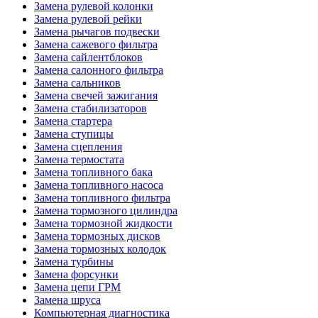
Замена рулевой колонки
Замена рулевой рейки
Замена рычагов подвески
Замена сажевого фильтра
Замена сайлентблоков
Замена салонного фильтра
Замена сальников
Замена свечей зажигания
Замена стабилизаторов
Замена стартера
Замена ступицы
Замена сцепления
Замена термостата
Замена топливного бака
Замена топливного насоса
Замена топливного фильтра
Замена тормозного цилиндра
Замена тормозной жидкости
Замена тормозных дисков
Замена тормозных колодок
Замена турбины
Замена форсунки
Замена цепи ГРМ
Замена шруса
Компьютерная диагностика