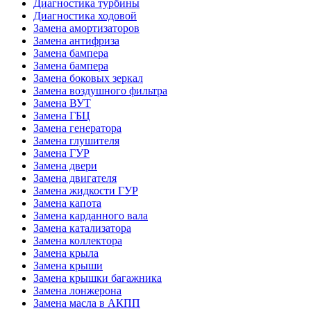
Диагностика турбины
Диагностика ходовой
Замена амортизаторов
Замена антифриза
Замена бампера
Замена бампера
Замена боковых зеркал
Замена воздушного фильтра
Замена ВУТ
Замена ГБЦ
Замена генератора
Замена глушителя
Замена ГУР
Замена двери
Замена двигателя
Замена жидкости ГУР
Замена капота
Замена карданного вала
Замена катализатора
Замена коллектора
Замена крыла
Замена крыши
Замена крышки багажника
Замена лонжерона
Замена масла в АКПП