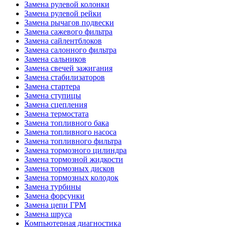
Замена рулевой колонки
Замена рулевой рейки
Замена рычагов подвески
Замена сажевого фильтра
Замена сайлентблоков
Замена салонного фильтра
Замена сальников
Замена свечей зажигания
Замена стабилизаторов
Замена стартера
Замена ступицы
Замена сцепления
Замена термостата
Замена топливного бака
Замена топливного насоса
Замена топливного фильтра
Замена тормозного цилиндра
Замена тормозной жидкости
Замена тормозных дисков
Замена тормозных колодок
Замена турбины
Замена форсунки
Замена цепи ГРМ
Замена шруса
Компьютерная диагностика