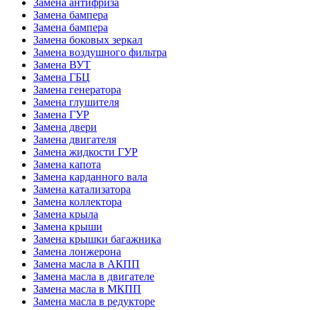
Замена антифриза
Замена бампера
Замена бампера
Замена боковых зеркал
Замена воздушного фильтра
Замена ВУТ
Замена ГБЦ
Замена генератора
Замена глушителя
Замена ГУР
Замена двери
Замена двигателя
Замена жидкости ГУР
Замена капота
Замена карданного вала
Замена катализатора
Замена коллектора
Замена крыла
Замена крыши
Замена крышки багажника
Замена лонжерона
Замена масла в АКПП
Замена масла в двигателе
Замена масла в МКПП
Замена масла в редукторе