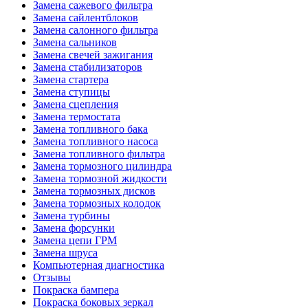
Замена сажевого фильтра
Замена сайлентблоков
Замена салонного фильтра
Замена сальников
Замена свечей зажигания
Замена стабилизаторов
Замена стартера
Замена ступицы
Замена сцепления
Замена термостата
Замена топливного бака
Замена топливного насоса
Замена топливного фильтра
Замена тормозного цилиндра
Замена тормозной жидкости
Замена тормозных дисков
Замена тормозных колодок
Замена турбины
Замена форсунки
Замена цепи ГРМ
Замена шруса
Компьютерная диагностика
Отзывы
Покраска бампера
Покраска боковых зеркал