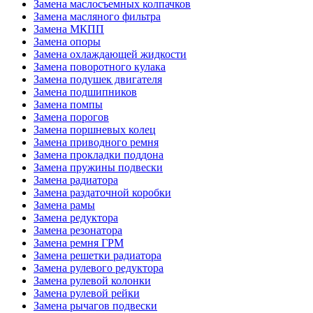
Замена маслосъемных колпачков
Замена масляного фильтра
Замена МКПП
Замена опоры
Замена охлаждающей жидкости
Замена поворотного кулака
Замена подушек двигателя
Замена подшипников
Замена помпы
Замена порогов
Замена поршневых колец
Замена приводного ремня
Замена прокладки поддона
Замена пружины подвески
Замена радиатора
Замена раздаточной коробки
Замена рамы
Замена редуктора
Замена резонатора
Замена ремня ГРМ
Замена решетки радиатора
Замена рулевого редуктора
Замена рулевой колонки
Замена рулевой рейки
Замена рычагов подвески