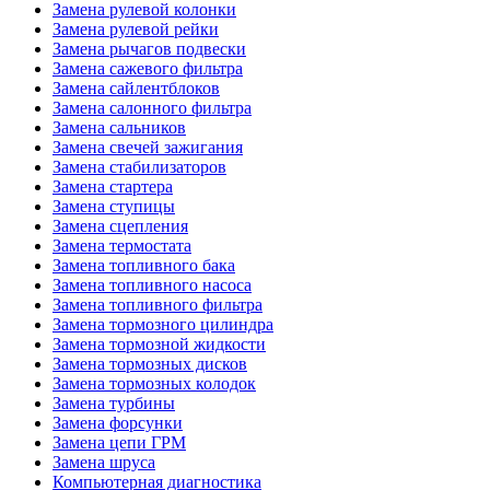
Замена рулевой колонки
Замена рулевой рейки
Замена рычагов подвески
Замена сажевого фильтра
Замена сайлентблоков
Замена салонного фильтра
Замена сальников
Замена свечей зажигания
Замена стабилизаторов
Замена стартера
Замена ступицы
Замена сцепления
Замена термостата
Замена топливного бака
Замена топливного насоса
Замена топливного фильтра
Замена тормозного цилиндра
Замена тормозной жидкости
Замена тормозных дисков
Замена тормозных колодок
Замена турбины
Замена форсунки
Замена цепи ГРМ
Замена шруса
Компьютерная диагностика