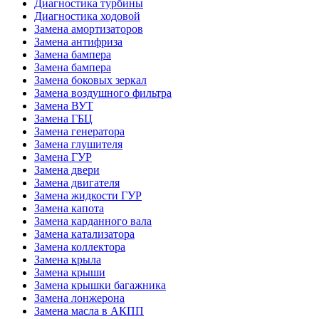
Диагностика турбины
Диагностика ходовой
Замена амортизаторов
Замена антифриза
Замена бампера
Замена бампера
Замена боковых зеркал
Замена воздушного фильтра
Замена ВУТ
Замена ГБЦ
Замена генератора
Замена глушителя
Замена ГУР
Замена двери
Замена двигателя
Замена жидкости ГУР
Замена капота
Замена карданного вала
Замена катализатора
Замена коллектора
Замена крыла
Замена крыши
Замена крышки багажника
Замена лонжерона
Замена масла в АКПП