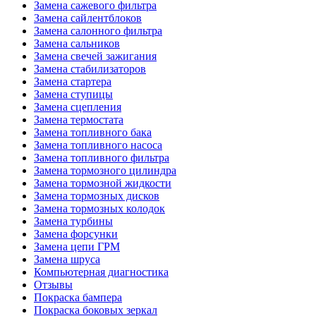
Замена сажевого фильтра
Замена сайлентблоков
Замена салонного фильтра
Замена сальников
Замена свечей зажигания
Замена стабилизаторов
Замена стартера
Замена ступицы
Замена сцепления
Замена термостата
Замена топливного бака
Замена топливного насоса
Замена топливного фильтра
Замена тормозного цилиндра
Замена тормозной жидкости
Замена тормозных дисков
Замена тормозных колодок
Замена турбины
Замена форсунки
Замена цепи ГРМ
Замена шруса
Компьютерная диагностика
Отзывы
Покраска бампера
Покраска боковых зеркал