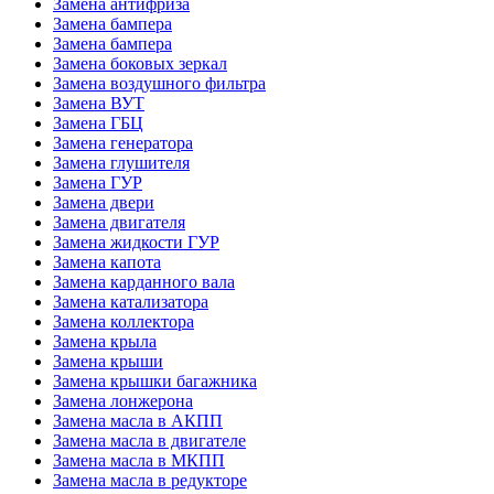
Замена антифриза
Замена бампера
Замена бампера
Замена боковых зеркал
Замена воздушного фильтра
Замена ВУТ
Замена ГБЦ
Замена генератора
Замена глушителя
Замена ГУР
Замена двери
Замена двигателя
Замена жидкости ГУР
Замена капота
Замена карданного вала
Замена катализатора
Замена коллектора
Замена крыла
Замена крыши
Замена крышки багажника
Замена лонжерона
Замена масла в АКПП
Замена масла в двигателе
Замена масла в МКПП
Замена масла в редукторе