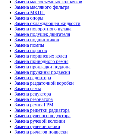
Замена маслосъемных колпачков
Замена масляного фильтра
Замена МКПП
Замена опоры
Замена охлаждающей жидкости
Замена поворотного кулака
Замена подушек двигателя
Замена подшипников
Замена помпы
Замена порогов
Замена поршневых колец
Замена приводного ремня
Замена прокладки поддона
Замена пружины подвески
Замена радиатора
Замена раздаточной коробки
Замена рамы
Замена редуктора
Замена резонатора
Замена ремня ГРМ
Замена решетки радиатора
Замена рулевого редуктора
Замена рулевой колонки
Замена рулевой рейки
Замена рычагов подвески