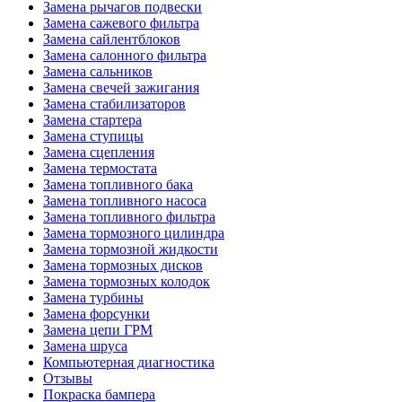
Замена рычагов подвески
Замена сажевого фильтра
Замена сайлентблоков
Замена салонного фильтра
Замена сальников
Замена свечей зажигания
Замена стабилизаторов
Замена стартера
Замена ступицы
Замена сцепления
Замена термостата
Замена топливного бака
Замена топливного насоса
Замена топливного фильтра
Замена тормозного цилиндра
Замена тормозной жидкости
Замена тормозных дисков
Замена тормозных колодок
Замена турбины
Замена форсунки
Замена цепи ГРМ
Замена шруса
Компьютерная диагностика
Отзывы
Покраска бампера