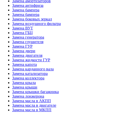
Замена амортизаторов
Замена антифриза
Замена бампера
Замена бампера
Замена боковых зеркал
Замена воздушного фильтра
Замена ВУТ
Замена ГБЦ
Замена генератора
Замена глушителя
Замена ГУР
Замена двери
Замена двигателя
Замена жидкости ГУР
Замена капота
Замена карданного вала
Замена катализатора
Замена коллектора
Замена крыла
Замена крыши
Замена крышки багажника
Замена лонжерона
Замена масла в АКПП
Замена масла в двигателе
Замена масла в МКПП