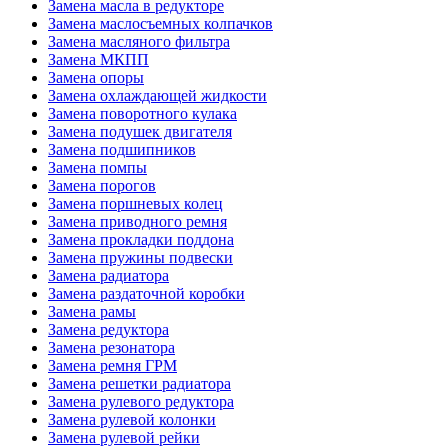
Замена масла в редукторе
Замена маслосъемных колпачков
Замена масляного фильтра
Замена МКПП
Замена опоры
Замена охлаждающей жидкости
Замена поворотного кулака
Замена подушек двигателя
Замена подшипников
Замена помпы
Замена порогов
Замена поршневых колец
Замена приводного ремня
Замена прокладки поддона
Замена пружины подвески
Замена радиатора
Замена раздаточной коробки
Замена рамы
Замена редуктора
Замена резонатора
Замена ремня ГРМ
Замена решетки радиатора
Замена рулевого редуктора
Замена рулевой колонки
Замена рулевой рейки