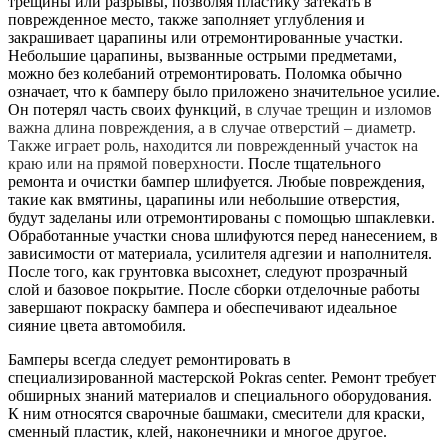
трещины или разрывы, позволяя пластику затекать в
поврежденное место, также заполняет углубления и
закрашивает царапины или отремонтированные участки.
Небольшие царапины, вызванные острыми предметами,
можно без колебаний отремонтировать. Поломка обычно
означает, что к бамперу было приложено значительное усилие.
Он потерял часть своих функций,
в случае трещин и изломов
важна длина повреждения, а в случае отверстий – диаметр.
Также играет роль, находится ли поврежденный участок на
краю или на прямой поверхности.
После тщательного
ремонта и очистки бампер шлифуется. Любые повреждения,
такие как вмятины, царапины или небольшие отверстия,
будут заделаны или отремонтированы с помощью шпаклевки.
Обработанные участки снова шлифуются перед нанесением, в
зависимости от материала, усилителя адгезии и наполнителя.
После того, как грунтовка высохнет, следуют прозрачный
слой и базовое покрытие. После сборки отделочные работы
завершают покраску бампера и обеспечивают идеальное
сияние цвета автомобиля.
Бамперы всегда следует ремонтировать в
специализированной мастерской Pokras center. Ремонт требует
обширных знаний материалов и специального оборудования.
К ним относятся сварочные башмаки, смесители для краски,
сменный пластик, клей, наконечники и многое другое.