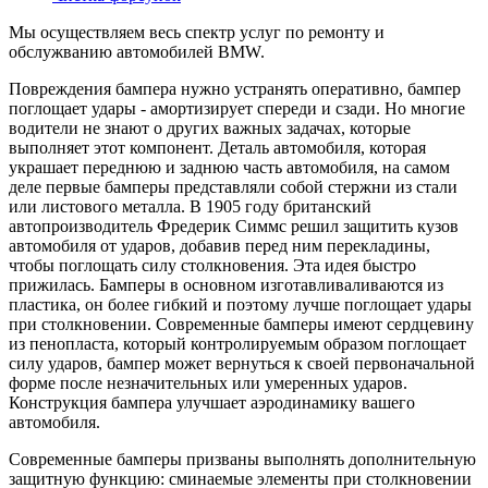
Мы осуществляем весь спектр услуг по ремонту и
обслужванию автомобилей BMW.
Повреждения бампера нужно устранять оперативно, бампер
поглощает удары - амортизирует спереди и сзади. Но многие
водители не знают о других важных задачах, которые
выполняет этот компонент. Деталь автомобиля, которая
украшает переднюю и заднюю часть автомобиля, на самом
деле первые бамперы представляли собой стержни из стали
или листового металла. В 1905 году британский
автопроизводитель Фредерик Симмс решил защитить кузов
автомобиля от ударов, добавив перед ним перекладины,
чтобы поглощать силу столкновения. Эта идея быстро
прижилась. Бамперы в основном изготавливаливаются из
пластика, он более гибкий и поэтому лучше поглощает удары
при столкновении. Современные бамперы имеют сердцевину
из пенопласта, который контролируемым образом поглощает
силу ударов, бампер может вернуться к своей первоначальной
форме после незначительных или умеренных ударов.
Конструкция бампера улучшает аэродинамику вашего
автомобиля.
Современные бамперы призваны выполнять дополнительную
защитную функцию: сминаемые элементы при столкновении