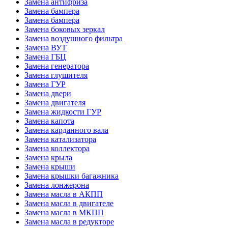
Замена антифриза
Замена бампера
Замена бампера
Замена боковых зеркал
Замена воздушного фильтра
Замена ВУТ
Замена ГБЦ
Замена генератора
Замена глушителя
Замена ГУР
Замена двери
Замена двигателя
Замена жидкости ГУР
Замена капота
Замена карданного вала
Замена катализатора
Замена коллектора
Замена крыла
Замена крыши
Замена крышки багажника
Замена лонжерона
Замена масла в АКПП
Замена масла в двигателе
Замена масла в МКПП
Замена масла в редукторе