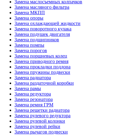
Замена маслосъемных колпачков
Замена масляного фильтра
Замена МКПП
Замена опоры
Замена охлаждающей жидкости
Замена поворотного кулака
Замена подушек двигателя
Замена подшипников
Замена помпы
Замена порогов
Замена поршневых колец
Замена приводного ремня
Замена прокладки поддона
Замена пружины подвески
Замена радиатора
Замена раздаточной коробки
Замена рамы
Замена редуктора
Замена резонатора
Замена ремня ГРМ
Замена решетки радиатора
Замена рулевого редуктора
Замена рулевой колонки
Замена рулевой рейки
Замена рычагов подвески