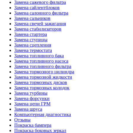
Замена сажевого фильтра
Замена сайлентблоков
Замена салонного фильтра
Замена сальников
Замена свечей зажигания
Замена стабилизаторов
Замена стартера
Замена ступицы
Замена сцепления
Замена термостата
Замена топливного бака
Замена топливного насоса
Замена топливного фильтра
Замена тормозного цилиндра
Замена тормозной жидкости
Замена тормозных дисков
Замена тормозных колодок
Замена турбины
Замена форсунки
Замена цепи ГРМ
Замена шруса
Компьютерная диагностика
Отзывы
Покраска бампера
Покраска боковых зеркал