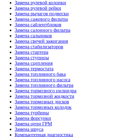
Замена рулевой колонки
Замена рулевой рейки
Замена рычагов подвески
Замена сажевого фильтра
Замена сайлентблоков
Замена салонного фильтра
Замена сальников
Замена свечей зажигания
Замена стабилизаторов
Замена стартера
Замена ступицы
Замена сцепления
Замена термостата
Замена топливного бака
Замена топливного насоса
Замена топливного фильтра
Замена тормозного цилиндра
Замена тормозной жидкости
Замена тормозных дисков
Замена тормозных колодок
Замена турбины
Замена форсунки
Замена цепи ГРМ
Замена шруса
Компьютерная диагностика