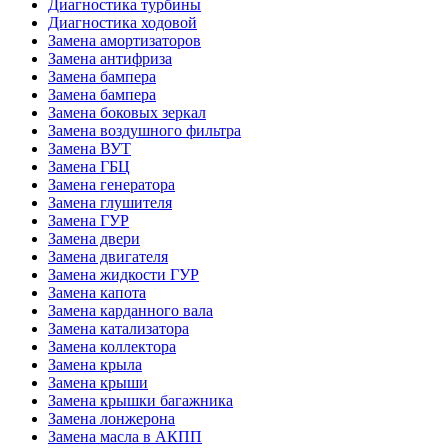
Диагностика турбины
Диагностика ходовой
Замена амортизаторов
Замена антифриза
Замена бампера
Замена бампера
Замена боковых зеркал
Замена воздушного фильтра
Замена ВУТ
Замена ГБЦ
Замена генератора
Замена глушителя
Замена ГУР
Замена двери
Замена двигателя
Замена жидкости ГУР
Замена капота
Замена карданного вала
Замена катализатора
Замена коллектора
Замена крыла
Замена крыши
Замена крышки багажника
Замена лонжерона
Замена масла в АКПП