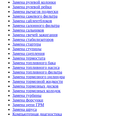
Замена рулевой колонки
Замена рулевой рейки
Замена рычагов подвески
Замена сажевого фильтра
Замена сайлентблоков
Замена салонного фильтра
Замена сальников
Замена свечей зажигания
Замена стабилизаторов
Замена стартера
Замена ступицы
Замена сцепления
Замена термостата
Замена топливного бака
Замена топливного насоса
Замена топливного фильтра
Замена тормозного цилиндра
Замена тормозной жидкости
Замена тормозных дисков
Замена тормозных колодок
Замена турбины
Замена форсунки
Замена цепи ГРМ
Замена шруса
Компьютерная диагностика