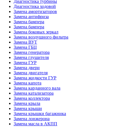
Диагностика турбины
Диагностика ходовой
Замена амортизаторов
Замена антифриза
Замена бампера
Замена бампера
Замена боковых зеркал
Замена воздушного фильтра
Замена ВУТ
Замена ГБЦ
Замена генератора
Замена глушителя
Замена ГУР
Замена двери
Замена двигателя
Замена жидкости ГУР
Замена капота
Замена карданного вала
Замена катализатора
Замена коллектора
Замена крыла
Замена крыши
Замена крышки багажника
Замена лонжерона
Замена масла в АКПП