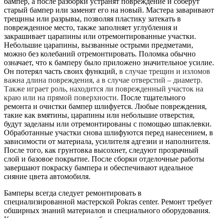
бампер, а после разборки устранят повреждение и соберут
старый бампер или заменят его на новый. Мастера заваривают
трещины или разрывы, позволяя пластику затекать в
поврежденное место, также заполняет углубления и
закрашивает царапины или отремонтированные участки.
Небольшие царапины, вызванные острыми предметами,
можно без колебаний отремонтировать. Поломка обычно
означает, что к бамперу было приложено значительное усилие.
Он потерял часть своих функций,
в случае трещин и изломов
важна длина повреждения, а в случае отверстий – диаметр.
Также играет роль, находится ли поврежденный участок на
краю или на прямой поверхности.
После тщательного
ремонта и очистки бампер шлифуется. Любые повреждения,
такие как вмятины, царапины или небольшие отверстия,
будут заделаны или отремонтированы с помощью шпаклевки.
Обработанные участки снова шлифуются перед нанесением, в
зависимости от материала, усилителя адгезии и наполнителя.
После того, как грунтовка высохнет, следуют прозрачный
слой и базовое покрытие. После сборки отделочные работы
завершают покраску бампера и обеспечивают идеальное
сияние цвета автомобиля.
Бамперы всегда следует ремонтировать в
специализированной мастерской Pokras center. Ремонт требует
обширных знаний материалов и специального оборудования.