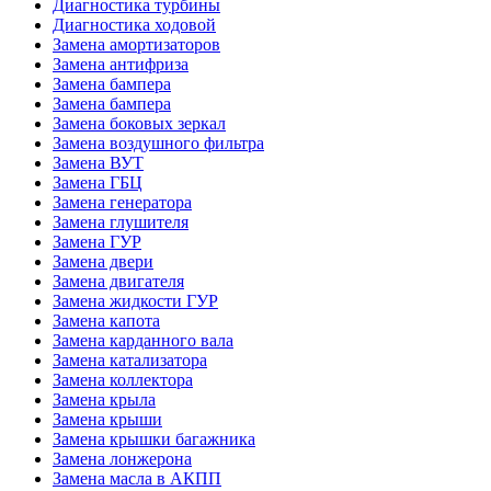
Диагностика турбины
Диагностика ходовой
Замена амортизаторов
Замена антифриза
Замена бампера
Замена бампера
Замена боковых зеркал
Замена воздушного фильтра
Замена ВУТ
Замена ГБЦ
Замена генератора
Замена глушителя
Замена ГУР
Замена двери
Замена двигателя
Замена жидкости ГУР
Замена капота
Замена карданного вала
Замена катализатора
Замена коллектора
Замена крыла
Замена крыши
Замена крышки багажника
Замена лонжерона
Замена масла в АКПП