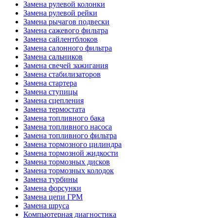
Замена рулевой колонки
Замена рулевой рейки
Замена рычагов подвески
Замена сажевого фильтра
Замена сайлентблоков
Замена салонного фильтра
Замена сальников
Замена свечей зажигания
Замена стабилизаторов
Замена стартера
Замена ступицы
Замена сцепления
Замена термостата
Замена топливного бака
Замена топливного насоса
Замена топливного фильтра
Замена тормозного цилиндра
Замена тормозной жидкости
Замена тормозных дисков
Замена тормозных колодок
Замена турбины
Замена форсунки
Замена цепи ГРМ
Замена шруса
Компьютерная диагностика