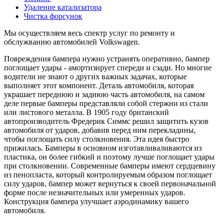
Удаление катализатора
Чистка форсунок
Мы осуществляем весь спектр услуг по ремонту и
обслужванию автомобилей Volkswagen.
Повреждения бампера нужно устранять оперативно, бампер
поглощает удары - амортизирует спереди и сзади. Но многие
водители не знают о других важных задачах, которые
выполняет этот компонент. Деталь автомобиля, которая
украшает переднюю и заднюю часть автомобиля, на самом
деле первые бамперы представляли собой стержни из стали
или листового металла. В 1905 году британский
автопроизводитель Фредерик Симмс решил защитить кузов
автомобиля от ударов, добавив перед ним перекладины,
чтобы поглощать силу столкновения. Эта идея быстро
прижилась. Бамперы в основном изготавливаливаются из
пластика, он более гибкий и поэтому лучше поглощает удары
при столкновении. Современные бамперы имеют сердцевину
из пенопласта, который контролируемым образом поглощает
силу ударов, бампер может вернуться к своей первоначальной
форме после незначительных или умеренных ударов.
Конструкция бампера улучшает аэродинамику вашего
автомобиля.