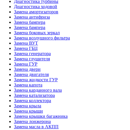
Диагностика турбины
Диагностика ходовой
Замена амортизаторов
Замена антифриза
Замена бампера
Замена бампера
Замена боковых зеркал
Замена воздушного фильтра
Замена ВУТ
Замена ГБЦ
Замена генератора
Замена глушителя
Замена ГУР
Замена двери
Замена двигателя
Замена жидкости ГУР
Замена капота
Замена карданного вала
Замена катализатора
Замена коллектора
Замена крыла
Замена крыши
Замена крышки багажника
Замена лонжерона
Замена масла в АКПП