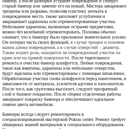
бампер, а после разборки устранят повреждение и соберут
старый бампер или заменят его на новый. Мастера заваривают
трещины или разрывы, позволяя пластику затекать в
поврежденное место, также заполняет углубления и
закрашивает царапины или отремонтированные участки.
Небольшие царапины, вызванные острыми предметами,
можно без колебаний отремонтировать. Поломка обычно
означает, что к бамперу было приложено значительное усилие.
Он потерял часть своих функций,
в случае трещин и изломов
важна длина повреждения, а в случае отверстий – диаметр.
Также играет роль, находится ли поврежденный участок на
краю или на прямой поверхности.
После тщательного
ремонта и очистки бампер шлифуется. Любые повреждения,
такие как вмятины, царапины или небольшие отверстия,
будут заделаны или отремонтированы с помощью шпаклевки.
Обработанные участки снова шлифуются перед нанесением, в
зависимости от материала, усилителя адгезии и наполнителя.
После того, как грунтовка высохнет, следуют прозрачный
слой и базовое покрытие. После сборки отделочные работы
завершают покраску бампера и обеспечивают идеальное
сияние цвета автомобиля.
Бамперы всегда следует ремонтировать в
специализированной мастерской Pokras center. Ремонт требует
обширных знаний материалов и специального оборудования.