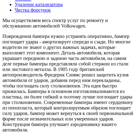
Удаление катализатора
Чистка форсунок
Мы осуществляем весь спектр услуг по ремонту и
обслужванию автомобилей Volkswagen.
Повреждения бампера нужно устранять оперативно, бампер
поглощает удары - амортизирует спереди и сзади. Но многие
водители не знают о других важных задачах, которые
выполняет этот компонент. Деталь автомобиля, которая
украшает переднюю и заднюю часть автомобиля, на самом
деле первые бамперы представляли собой стержни из стали
или листового металла. В 1905 году британский
автопроизводитель Фредерик Симмс решил защитить кузов
автомобиля от ударов, добавив перед ним перекладины,
чтобы поглощать силу столкновения. Эта идея быстро
прижилась. Бамперы в основном изготавливаливаются из
пластика, он более гибкий и поэтому лучше поглощает удары
при столкновении. Современные бамперы имеют сердцевину
из пенопласта, который контролируемым образом поглощает
силу ударов, бампер может вернуться к своей первоначальной
форме после незначительных или умеренных ударов.
Конструкция бампера улучшает аэродинамику вашего
автомобиля.