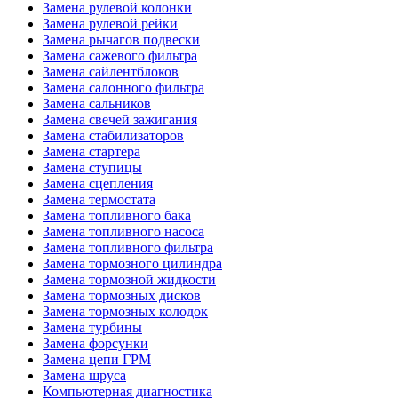
Замена рулевой колонки
Замена рулевой рейки
Замена рычагов подвески
Замена сажевого фильтра
Замена сайлентблоков
Замена салонного фильтра
Замена сальников
Замена свечей зажигания
Замена стабилизаторов
Замена стартера
Замена ступицы
Замена сцепления
Замена термостата
Замена топливного бака
Замена топливного насоса
Замена топливного фильтра
Замена тормозного цилиндра
Замена тормозной жидкости
Замена тормозных дисков
Замена тормозных колодок
Замена турбины
Замена форсунки
Замена цепи ГРМ
Замена шруса
Компьютерная диагностика