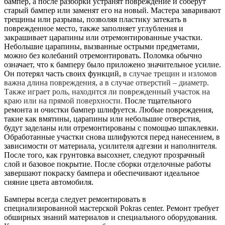
бампер, а после разборки устранят повреждение и соберут
старый бампер или заменят его на новый. Мастера заваривают
трещины или разрывы, позволяя пластику затекать в
поврежденное место, также заполняет углубления и
закрашивает царапины или отремонтированные участки.
Небольшие царапины, вызванные острыми предметами,
можно без колебаний отремонтировать. Поломка обычно
означает, что к бамперу было приложено значительное усилие.
Он потерял часть своих функций,
в случае трещин и изломов
важна длина повреждения, а в случае отверстий – диаметр.
Также играет роль, находится ли поврежденный участок на
краю или на прямой поверхности.
После тщательного
ремонта и очистки бампер шлифуется. Любые повреждения,
такие как вмятины, царапины или небольшие отверстия,
будут заделаны или отремонтированы с помощью шпаклевки.
Обработанные участки снова шлифуются перед нанесением, в
зависимости от материала, усилителя адгезии и наполнителя.
После того, как грунтовка высохнет, следуют прозрачный
слой и базовое покрытие. После сборки отделочные работы
завершают покраску бампера и обеспечивают идеальное
сияние цвета автомобиля.
Бамперы всегда следует ремонтировать в
специализированной мастерской Pokras center. Ремонт требует
обширных знаний материалов и специального оборудования.