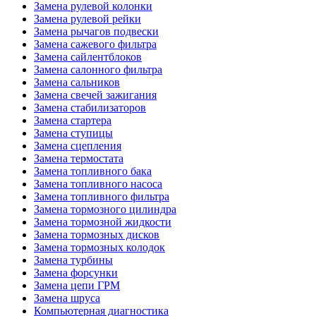
Замена рулевой колонки
Замена рулевой рейки
Замена рычагов подвески
Замена сажевого фильтра
Замена сайлентблоков
Замена салонного фильтра
Замена сальников
Замена свечей зажигания
Замена стабилизаторов
Замена стартера
Замена ступицы
Замена сцепления
Замена термостата
Замена топливного бака
Замена топливного насоса
Замена топливного фильтра
Замена тормозного цилиндра
Замена тормозной жидкости
Замена тормозных дисков
Замена тормозных колодок
Замена турбины
Замена форсунки
Замена цепи ГРМ
Замена шруса
Компьютерная диагностика