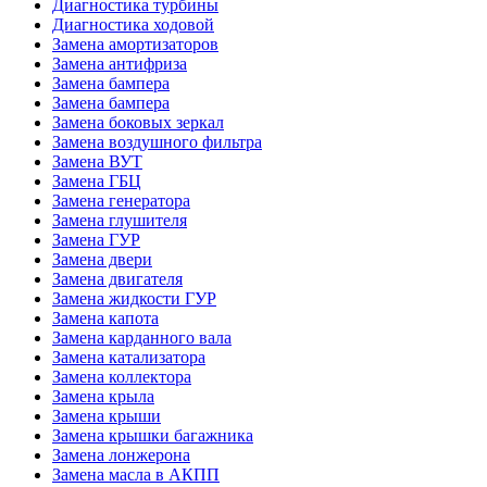
Диагностика турбины
Диагностика ходовой
Замена амортизаторов
Замена антифриза
Замена бампера
Замена бампера
Замена боковых зеркал
Замена воздушного фильтра
Замена ВУТ
Замена ГБЦ
Замена генератора
Замена глушителя
Замена ГУР
Замена двери
Замена двигателя
Замена жидкости ГУР
Замена капота
Замена карданного вала
Замена катализатора
Замена коллектора
Замена крыла
Замена крыши
Замена крышки багажника
Замена лонжерона
Замена масла в АКПП