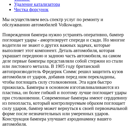
Удаление катализатора
Чистка форсунок
Мы осуществляем весь спектр услуг по ремонту и
обслужванию автомобилей Volkswagen.
Повреждения бампера нужно устранять оперативно, бампер
поглощает удары - амортизирует спереди и сзади. Но многие
водители не знают о других важных задачах, которые
выполняет этот компонент. Деталь автомобиля, которая
украшает переднюю и заднюю часть автомобиля, на самом
деле первые бамперы представляли собой стержни из стали
или листового металла. В 1905 году британский
автопроизводитель Фредерик Симмс решил защитить кузов
автомобиля от ударов, добавив перед ним перекладины,
чтобы поглощать силу столкновения. Эта идея быстро
прижилась. Бамперы в основном изготавливаливаются из
пластика, он более гибкий и поэтому лучше поглощает удары
при столкновении. Современные бамперы имеют сердцевину
из пенопласта, который контролируемым образом поглощает
силу ударов, бампер может вернуться к своей первоначальной
форме после незначительных или умеренных ударов.
Конструкция бампера улучшает аэродинамику вашего
автомобиля.