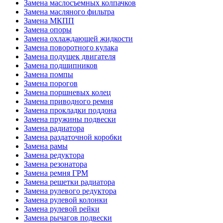
Замена маслосъемных колпачков
Замена масляного фильтра
Замена МКПП
Замена опоры
Замена охлаждающей жидкости
Замена поворотного кулака
Замена подушек двигателя
Замена подшипников
Замена помпы
Замена порогов
Замена поршневых колец
Замена приводного ремня
Замена прокладки поддона
Замена пружины подвески
Замена радиатора
Замена раздаточной коробки
Замена рамы
Замена редуктора
Замена резонатора
Замена ремня ГРМ
Замена решетки радиатора
Замена рулевого редуктора
Замена рулевой колонки
Замена рулевой рейки
Замена рычагов подвески