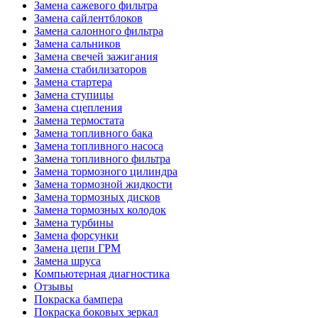
Замена сажевого фильтра
Замена сайлентблоков
Замена салонного фильтра
Замена сальников
Замена свечей зажигания
Замена стабилизаторов
Замена стартера
Замена ступицы
Замена сцепления
Замена термостата
Замена топливного бака
Замена топливного насоса
Замена топливного фильтра
Замена тормозного цилиндра
Замена тормозной жидкости
Замена тормозных дисков
Замена тормозных колодок
Замена турбины
Замена форсунки
Замена цепи ГРМ
Замена шруса
Компьютерная диагностика
Отзывы
Покраска бампера
Покраска боковых зеркал