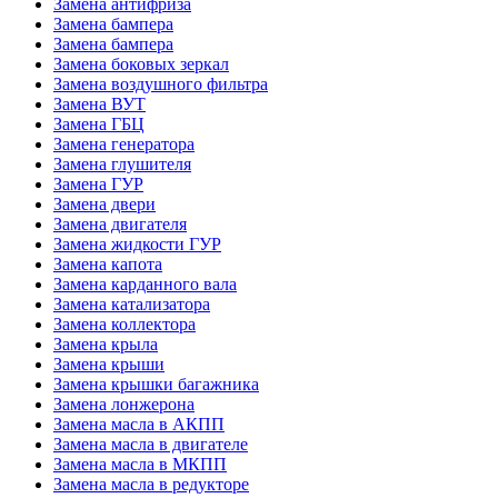
Замена антифриза
Замена бампера
Замена бампера
Замена боковых зеркал
Замена воздушного фильтра
Замена ВУТ
Замена ГБЦ
Замена генератора
Замена глушителя
Замена ГУР
Замена двери
Замена двигателя
Замена жидкости ГУР
Замена капота
Замена карданного вала
Замена катализатора
Замена коллектора
Замена крыла
Замена крыши
Замена крышки багажника
Замена лонжерона
Замена масла в АКПП
Замена масла в двигателе
Замена масла в МКПП
Замена масла в редукторе