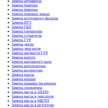
Замена антифриза
Замена бампера
Замена бампера
Замена боковых зеркал
Замена воздушного фильтра
Замена ВУТ
Замена ГБЦ
Замена генератора
Замена глушителя
Замена ГУР
Замена двери
Замена двигателя
Замена жидкости ГУР
Замена капота
Замена карданного вала
Замена катализатора
Замена коллектора
Замена крыла
Замена крыши
Замена крышки багажника
Замена лонжерона
Замена масла в АКПП
Замена масла в двигателе
Замена масла в МКПП
Замена масла в редукторе