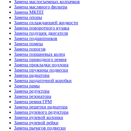
Замена маслосъемных колпачков
Замена масляного фильтра
Замена МКПП
Замена опоры
Замена охлаждающей жидкости
Замена поворотного кулака
Замена подушек двигателя
Замена подшипников
Замена помпы
Замена порогов
Замена поршневых колец
Замена приводного ремня
Замена прокладки поддона
Замена пружины подвески
Замена радиатора
Замена раздаточной коробки
Замена рамы
Замена редуктора
Замена резонатора
Замена ремня ГРМ
Замена решетки радиатора
Замена рулевого редуктора
Замена рулевой колонки
Замена рулевой рейки
Замена рычагов подвески