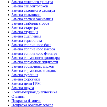
Замена сажевого фильтра
Замена сайлентблоков
Замена салонного фильтра
Замена сальников
Замена свечей зажигания
Замена стабилизаторов
Замена стартера
Замена ступицы
Замена сцепления
Замена термостата
Замена топливного бака
Замена топливного насоса
Замена топливного фильтра
Замена тормозного цилиндра
Замена тормозной жидкости
Замена тормозных дисков
Замена тормозных колодок
Замена турбины
Замена форсунки
Замена цепи ГРМ
Замена шруса
Компьютерная диагностика
Отзывы
Покраска бампера
Покраска боковых зеркал