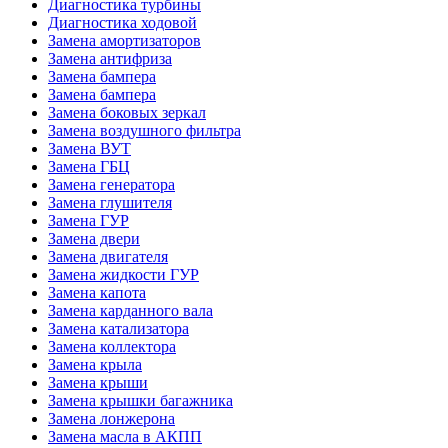
Диагностика турбины
Диагностика ходовой
Замена амортизаторов
Замена антифриза
Замена бампера
Замена бампера
Замена боковых зеркал
Замена воздушного фильтра
Замена ВУТ
Замена ГБЦ
Замена генератора
Замена глушителя
Замена ГУР
Замена двери
Замена двигателя
Замена жидкости ГУР
Замена капота
Замена карданного вала
Замена катализатора
Замена коллектора
Замена крыла
Замена крыши
Замена крышки багажника
Замена лонжерона
Замена масла в АКПП