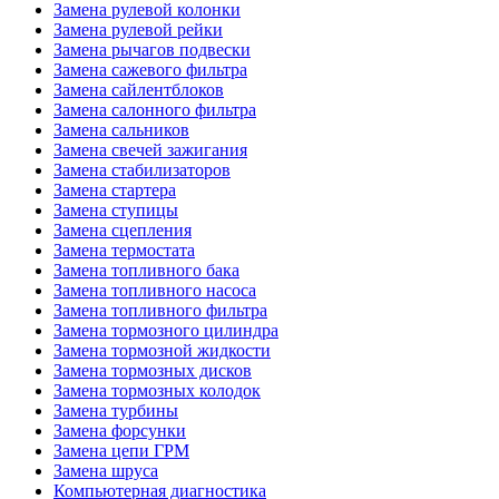
Замена рулевой колонки
Замена рулевой рейки
Замена рычагов подвески
Замена сажевого фильтра
Замена сайлентблоков
Замена салонного фильтра
Замена сальников
Замена свечей зажигания
Замена стабилизаторов
Замена стартера
Замена ступицы
Замена сцепления
Замена термостата
Замена топливного бака
Замена топливного насоса
Замена топливного фильтра
Замена тормозного цилиндра
Замена тормозной жидкости
Замена тормозных дисков
Замена тормозных колодок
Замена турбины
Замена форсунки
Замена цепи ГРМ
Замена шруса
Компьютерная диагностика