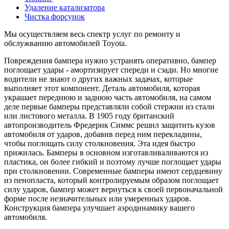
Удаление катализатора
Чистка форсунок
Мы осуществляем весь спектр услуг по ремонту и
обслужванию автомобилей Toyota.
Повреждения бампера нужно устранять оперативно, бампер
поглощает удары - амортизирует спереди и сзади. Но многие
водители не знают о других важных задачах, которые
выполняет этот компонент. Деталь автомобиля, которая
украшает переднюю и заднюю часть автомобиля, на самом
деле первые бамперы представляли собой стержни из стали
или листового металла. В 1905 году британский
автопроизводитель Фредерик Симмс решил защитить кузов
автомобиля от ударов, добавив перед ним перекладины,
чтобы поглощать силу столкновения. Эта идея быстро
прижилась. Бамперы в основном изготавливаливаются из
пластика, он более гибкий и поэтому лучше поглощает удары
при столкновении. Современные бамперы имеют сердцевину
из пенопласта, который контролируемым образом поглощает
силу ударов, бампер может вернуться к своей первоначальной
форме после незначительных или умеренных ударов.
Конструкция бампера улучшает аэродинамику вашего
автомобиля.