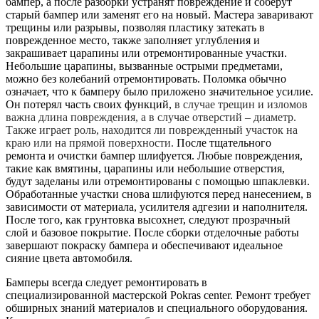
бампер, а после разборки устранят повреждение и соберут
старый бампер или заменят его на новый. Мастера заваривают
трещины или разрывы, позволяя пластику затекать в
поврежденное место, также заполняет углубления и
закрашивает царапины или отремонтированные участки.
Небольшие царапины, вызванные острыми предметами,
можно без колебаний отремонтировать. Поломка обычно
означает, что к бамперу было приложено значительное усилие.
Он потерял часть своих функций,
в случае трещин и изломов
важна длина повреждения, а в случае отверстий – диаметр.
Также играет роль, находится ли поврежденный участок на
краю или на прямой поверхности.
После тщательного
ремонта и очистки бампер шлифуется. Любые повреждения,
такие как вмятины, царапины или небольшие отверстия,
будут заделаны или отремонтированы с помощью шпаклевки.
Обработанные участки снова шлифуются перед нанесением, в
зависимости от материала, усилителя адгезии и наполнителя.
После того, как грунтовка высохнет, следуют прозрачный
слой и базовое покрытие. После сборки отделочные работы
завершают покраску бампера и обеспечивают идеальное
сияние цвета автомобиля.
Бамперы всегда следует ремонтировать в
специализированной мастерской Pokras center. Ремонт требует
обширных знаний материалов и специального оборудования.