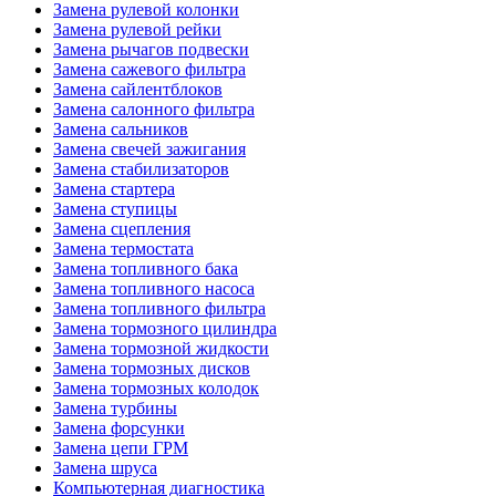
Замена рулевой колонки
Замена рулевой рейки
Замена рычагов подвески
Замена сажевого фильтра
Замена сайлентблоков
Замена салонного фильтра
Замена сальников
Замена свечей зажигания
Замена стабилизаторов
Замена стартера
Замена ступицы
Замена сцепления
Замена термостата
Замена топливного бака
Замена топливного насоса
Замена топливного фильтра
Замена тормозного цилиндра
Замена тормозной жидкости
Замена тормозных дисков
Замена тормозных колодок
Замена турбины
Замена форсунки
Замена цепи ГРМ
Замена шруса
Компьютерная диагностика