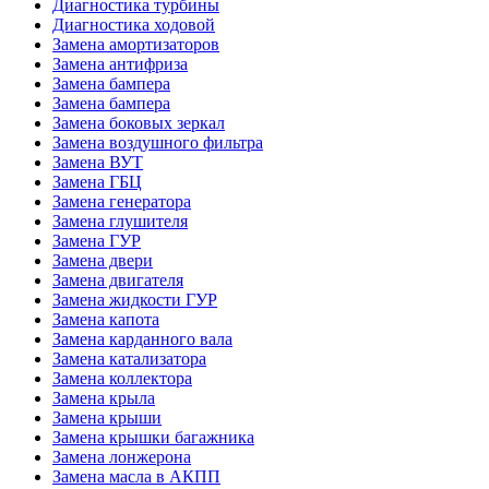
Диагностика турбины
Диагностика ходовой
Замена амортизаторов
Замена антифриза
Замена бампера
Замена бампера
Замена боковых зеркал
Замена воздушного фильтра
Замена ВУТ
Замена ГБЦ
Замена генератора
Замена глушителя
Замена ГУР
Замена двери
Замена двигателя
Замена жидкости ГУР
Замена капота
Замена карданного вала
Замена катализатора
Замена коллектора
Замена крыла
Замена крыши
Замена крышки багажника
Замена лонжерона
Замена масла в АКПП