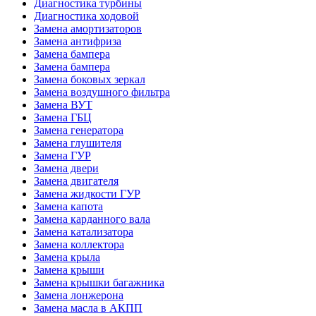
Диагностика турбины
Диагностика ходовой
Замена амортизаторов
Замена антифриза
Замена бампера
Замена бампера
Замена боковых зеркал
Замена воздушного фильтра
Замена ВУТ
Замена ГБЦ
Замена генератора
Замена глушителя
Замена ГУР
Замена двери
Замена двигателя
Замена жидкости ГУР
Замена капота
Замена карданного вала
Замена катализатора
Замена коллектора
Замена крыла
Замена крыши
Замена крышки багажника
Замена лонжерона
Замена масла в АКПП