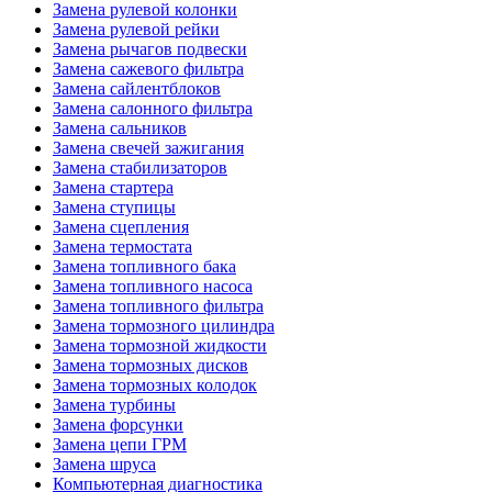
Замена рулевой колонки
Замена рулевой рейки
Замена рычагов подвески
Замена сажевого фильтра
Замена сайлентблоков
Замена салонного фильтра
Замена сальников
Замена свечей зажигания
Замена стабилизаторов
Замена стартера
Замена ступицы
Замена сцепления
Замена термостата
Замена топливного бака
Замена топливного насоса
Замена топливного фильтра
Замена тормозного цилиндра
Замена тормозной жидкости
Замена тормозных дисков
Замена тормозных колодок
Замена турбины
Замена форсунки
Замена цепи ГРМ
Замена шруса
Компьютерная диагностика